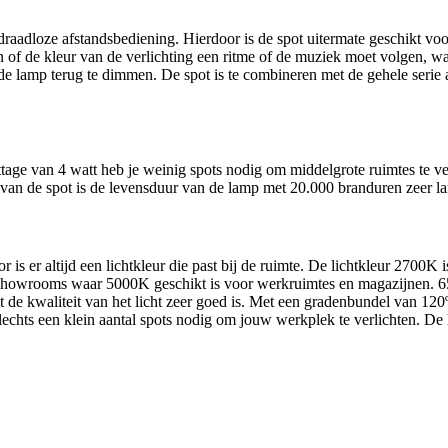
aadloze afstandsbediening. Hierdoor is de spot uitermate geschikt voo
 in of de kleur van de verlichting een ritme of de muziek moet volgen, 
r de lamp terug te dimmen. De spot is te combineren met de gehele ser
age van 4 watt heb je weinig spots nodig om middelgrote ruimtes te ver
 van de spot is de levensduur van de lamp met 20.000 branduren zeer la
s er altijd een lichtkleur die past bij de ruimte. De lichtkleur 2700K 
 showrooms waar 5000K geschikt is voor werkruimtes en magazijnen. 650
de kwaliteit van het licht zeer goed is. Met een gradenbundel van 120º
 slechts een klein aantal spots nodig om jouw werkplek te verlichten. 