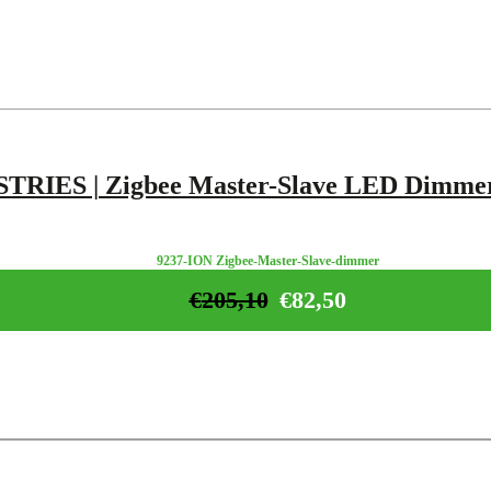
TRIES | Zigbee Master-Slave LED Dimme
9237-ION Zigbee-Master-Slave-dimmer
€
205,10
€
82,50