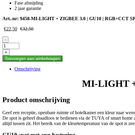
Fase afsnijding
2 jaar garantie
Art.-nr:
9458-MI-LIGHT + ZIGBEE 3.0 | GU10 | RGB+CCT S
€
22,50
€
32,50
MI-
-
LIGHT
+
+
ZIGBEE
Toevoegen aan winkelwagen
3.0
|
Omschrijving
GU10
|
MI-LIGHT +
RGB+CCT
SPOT
|
Product omschrijving
4W
aantal
Geef een receptie, openbare ruimte of hotelkamer een kleur n
De spot is geheel draadloos te bedienen via de TUYA of smart home ap
altijd tussen zit. Het bereik van de kleurtemperatuur van de spot is z
GU10 spot met app besturing