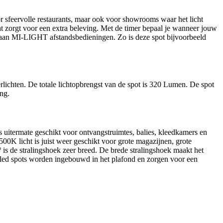
r sfeervolle restaurants, maar ook voor showrooms waar het licht
wat zorgt voor een extra beleving. Met de timer bepaal je wanneer jouw
ie aan MI-LIGHT afstandsbedieningen. Zo is deze spot bijvoorbeeld
lichten. De totale lichtopbrengst van de spot is 320 Lumen. De spot
ng.
is uitermate geschikt voor ontvangstruimtes, balies, kleedkamers en
0K licht is juist weer geschikt voor grote magazijnen, grote
 is de stralingshoek zeer breed. De brede stralingshoek maakt het
De led spots worden ingebouwd in het plafond en zorgen voor een