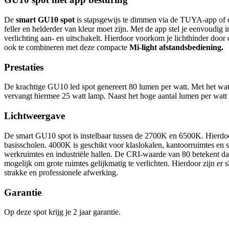
De
smart GU10 spot
is stapsgewijs te dimmen via de TUYA-app of dr
feller en helderder van kleur moet zijn. Met de app stel je eenvoudig
verlichting aan- en uitschakelt. Hierdoor voorkom je lichthinder doo
ook te combineren met deze compacte
Mi-light afstandsbediening.
Prestaties
De krachtige GU10 led spot genereert 80 lumen per watt. Met het watt
vervangt hiermee 25 watt lamp. Naast het hoge aantal lumen per watt
Lichtweergave
De smart GU10 spot is instelbaar tussen de 2700K en 6500K. Hierdoor i
basisscholen. 4000K is geschikt voor klaslokalen, kantoorruimtes en
werkruimtes en industriële hallen. De CRI-waarde van 80 betekent dat 
mogelijk om grote ruimtes gelijkmatig te verlichten. Hierdoor zijn er
strakke en professionele afwerking.
Garantie
Op deze spot krijg je 2 jaar garantie.