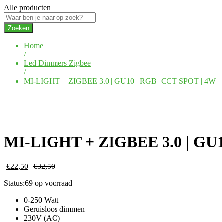
Alle producten
Zoeken
Home
/
Led Dimmers Zigbee
/
MI-LIGHT + ZIGBEE 3.0 | GU10 | RGB+CCT SPOT | 4W
MI-LIGHT + ZIGBEE 3.0 | GU
€
22,50
€
32,50
Status:
69 op voorraad
0-250 Watt
Geruisloos dimmen
230V (AC)