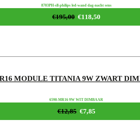
8703PH-sll-philips led-wand dag-nacht sens
€
195,00
€
118,50
R16 MODULE TITANIA 9W ZWART DI
6590-MR16 9W WIT DIMBAAR
€
12,85
€
7,85