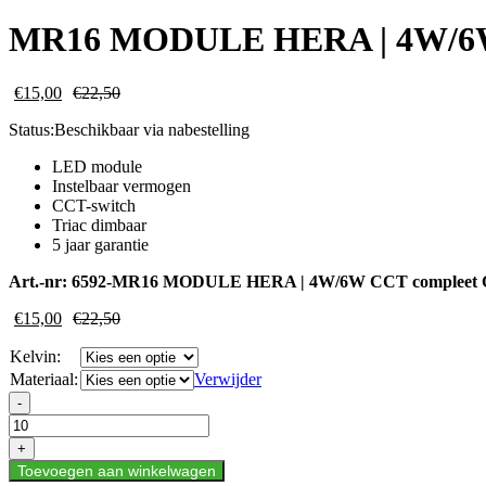
MR16 MODULE HERA | 4W/6W |
€
15,00
€
22,50
Status:
Beschikbaar via nabestelling
LED module
Instelbaar vermogen
CCT-switch
Triac dimbaar
5 jaar garantie
Art.-nr:
6592-MR16 MODULE HERA | 4W/6W CCT compleet
€
15,00
€
22,50
Kelvin:
Materiaal:
Verwijder
MR16
-
MODULE
HERA
+
|
Toevoegen aan winkelwagen
4W/6W