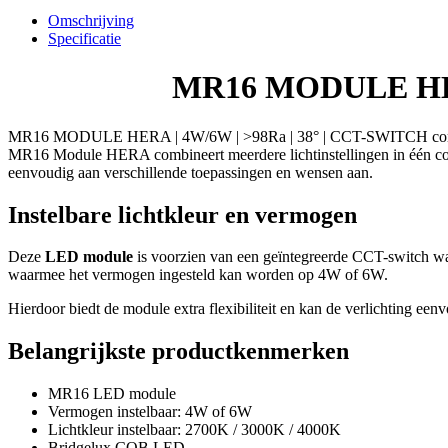
|
Omschrijving
>98Ra
Specificatie
|
38°
MR16 MODULE HERA
|
CCT-
SWITCH
MR16 MODULE HERA | 4W/6W | >98Ra | 38° | CCT-SWITCH complee
compleet
MR16 Module HERA combineert meerdere lichtinstellingen in één compa
aantal
eenvoudig aan verschillende toepassingen en wensen aan.
Instelbare lichtkleur en vermogen
Deze
LED module
is voorzien van een geïntegreerde CCT-switch w
waarmee het vermogen ingesteld kan worden op 4W of 6W.
Hierdoor biedt de module extra flexibiliteit en kan de verlichting ee
Belangrijkste productkenmerken
MR16 LED module
Vermogen instelbaar: 4W of 6W
Lichtkleur instelbaar: 2700K / 3000K / 4000K
Bridgelux COB LED