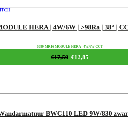
ODULE HERA | 4W/6W | >98Ra | 38° | 
6589-MR16 MODULE HERA | 4W/6W CCT
€
17,50
€
12,85
s Wandarmatuur BWC110 LED 9W/830 zwar