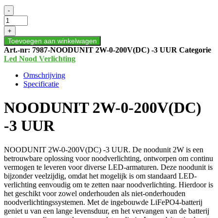
NOODUNIT
-
2W-
0-
+
200V(DC)
Toevoegen aan winkelwagen
-3
Art.-nr:
7987-NOODUNIT 2W-0-200V(DC) -3 UUR
Categorie
UUR
Led Nood Verlichting
aantal
Omschrijving
Specificatie
NOODUNIT 2W-0-200V(DC)
-3 UUR
NOODUNIT 2W-0-200V(DC) -3 UUR. De noodunit 2W is een
betrouwbare oplossing voor noodverlichting, ontworpen om continu
vermogen te leveren voor diverse LED-armaturen. Deze noodunit is
bijzonder veelzijdig, omdat het mogelijk is om standaard LED-
verlichting eenvoudig om te zetten naar noodverlichting. Hierdoor is
het geschikt voor zowel onderhouden als niet-onderhouden
noodverlichtingssystemen. Met de ingebouwde LiFePO4-batterij
geniet u van een lange levensduur, en het vervangen van de batterij