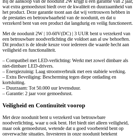
⁤Bij de aankoop van de noodunit 2W krijgt u een garantie van 2 jaar,
wat extra gemoedsrust biedt over de kwaliteit en duurzaamheid van
het product. ⁤⁤Deze garantie toont aan dat wij vertrouwen hebben in
de prestaties en betrouwbaarheid van de noodunit, en dat u
verzekerd bent van een product dat langdurig en veilig functioneert. ⁤
Met de noodunit 2W | 10-60V(DC) | 3 UUR bent u verzekerd van
een betrouwbare noodverlichting die voldoet aan al uw behoeften.
Dit product is de ideale keuze voor iedereen die waarde hecht aan
veiligheid en functionaliteit.
– Compatibel met LED-verlichting: Werkt met zowel dimbare als
niet-dimbare LED-drivers.
– Energiezuinig: Laag stroomverbruik met een stabiele werking.
– Extra Beveiliging: Bescherming tegen diepe ontlading en
kortsluiting.
– Duurzaam: Tot 50.000 uur levensduur.
– Garantie: 2 jaar voor gemoedsrust.
Veiligheid en Continuïteit voorop
Met deze noodunit bent u verzekerd van betrouwbare
noodverlichting, waar u ook bent. Het biedt niet alleen veiligheid,
maar ook gemoedsrust, wetende dat u goed voorbereid bent op
onverwachte situaties. Investeren in onze noodunit betekent