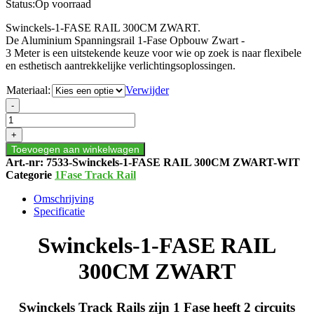
Status:
Op voorraad
Swinckels-1-FASE RAIL 300CM ZWART.
De Aluminium Spanningsrail 1-Fase Opbouw Zwart -
3 Meter is een uitstekende keuze voor wie op zoek is naar flexibele
en esthetisch aantrekkelijke verlichtingsoplossingen.
Materiaal:
Verwijder
Swinckels-
-
1-
FASE
+
RAIL
Toevoegen aan winkelwagen
300CM
Art.-nr:
7533-Swinckels-1-FASE RAIL 300CM ZWART-WIT
ZWART
Categorie
1Fase Track Rail
aantal
Omschrijving
Specificatie
Swinckels-1-FASE RAIL
300CM ZWART
Swinckels Track Rails zijn 1 Fase heeft 2 circuits