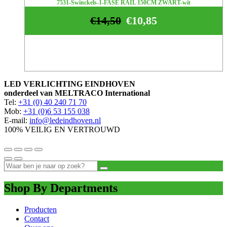
7531-Swinckels-1-FASE RAIL 150CM ZWART-wit
€
14,50
€
10,85
LED VERLICHTING EINDHOVEN
onderdeel van MELTRACO International
Tel:
+31 (0) 40 240 71 70
Mob:
+31 (0)6 53 155 038
E-mail:
info@ledeindhoven.nl
100% VEILIG EN VERTROUWD
Shop By Departments
Producten
Contact