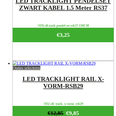
LED TRACKLIGHT PENDELSET
ZWART KABEL 1.5 Meter RS37
7476-sll-track pendel set rsb37-150CM
€
3,25
Opties selecteren
LED TRACKLIGHT RAIL X-
VORM-RSB29
7452-sll- track- x-vorm- rsb29
€
12,85
€
9,85