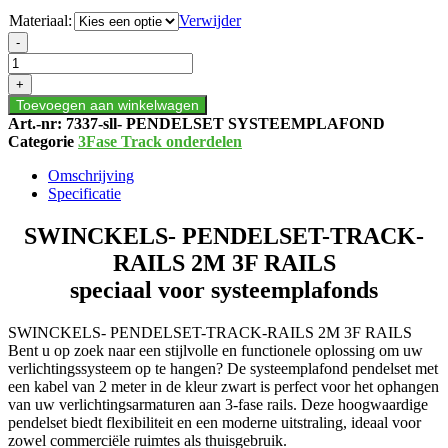
Materiaal:
Verwijder
SWINCKELS-
-
PENDELSET-
TRACK-
+
RAILS
Toevoegen aan winkelwagen
2M
Art.-nr:
7337-sll- PENDELSET SYSTEEMPLAFOND
3F
Categorie
3Fase Track onderdelen
RAILS
aantal
Omschrijving
Specificatie
SWINCKELS- PENDELSET-TRACK-
RAILS 2M 3F RAILS
speciaal voor systeemplafonds
SWINCKELS- PENDELSET-TRACK-RAILS 2M 3F RAILS
Bent u op zoek naar een stijlvolle en functionele oplossing om uw
verlichtingssysteem op te hangen? De systeemplafond pendelset met
een kabel van 2 meter in de kleur zwart is perfect voor het ophangen
van uw verlichtingsarmaturen aan 3-fase rails. Deze hoogwaardige
pendelset biedt flexibiliteit en een moderne uitstraling, ideaal voor
zowel commerciële ruimtes als thuisgebruik.