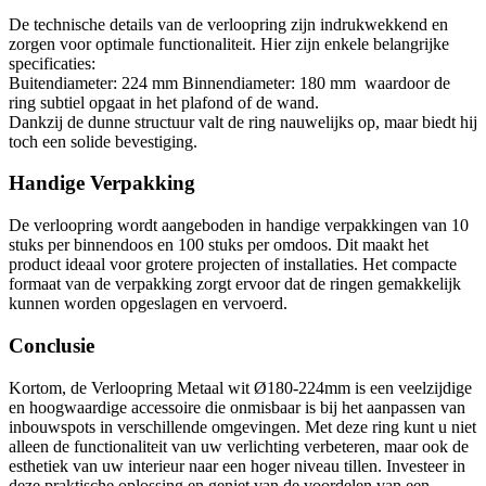
De technische details van de verloopring zijn indrukwekkend en
zorgen voor optimale functionaliteit. Hier zijn enkele belangrijke
specificaties:
Buitendiameter: 224 mm Binnendiameter: 180 mm waardoor de
ring subtiel opgaat in het plafond of de wand.
Dankzij de dunne structuur valt de ring nauwelijks op, maar biedt hij
toch een solide bevestiging.
Handige Verpakking
De verloopring wordt aangeboden in handige verpakkingen van 10
stuks per binnendoos en 100 stuks per omdoos.
Dit maakt het
product ideaal voor grotere projecten of installaties.
Het compacte
formaat van de verpakking zorgt ervoor dat de ringen gemakkelijk
kunnen worden opgeslagen en vervoerd.
Conclusie
Kortom, de Verloopring Metaal wit Ø180-224mm is een veelzijdige
en hoogwaardige accessoire die onmisbaar is bij het aanpassen van
inbouwspots in verschillende omgevingen.
Met deze ring kunt u niet
alleen de functionaliteit van uw verlichting verbeteren, maar ook de
esthetiek van uw interieur naar een hoger niveau tillen.
Investeer in
deze praktische oplossing en geniet van de voordelen van een