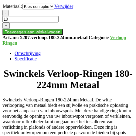
Materiaal:
Verwijder
Swinckels
-
Verloop-
Ringen
+
180-
Toevoegen aan winkelwagen
224mm
Art.-nr:
5207-verloop-180-224mm-metaal
Categorie
Verloop
Metaal
Ringen
aantal
Omschrijving
Specificatie
Swinckels Verloop-Ringen 180-
224mm Metaal
Swinckels Verloop-Ringen 180-224mm Metaal. De witte
verloopring van metaal biedt een stijlvolle en praktische oplossing
voor het aanpassen van inbouwspots.
Met deze handige ring kunt u
eenvoudig de opening van uw inbouwspot vergroten of verkleinen,
waardoor u flexibeler kunt omgaan met het installeren van
verlichting in plafonds of andere oppervlakken.
Deze ring is
specifiek ontworpen om een perfecte pasvorm te bieden bij spots