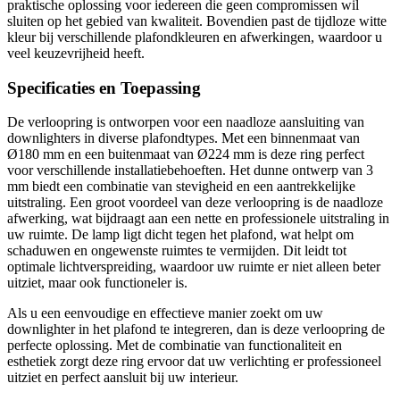
praktische oplossing voor iedereen die geen compromissen wil
sluiten op het gebied van kwaliteit. Bovendien past de tijdloze witte
kleur bij verschillende plafondkleuren en afwerkingen, waardoor u
veel keuzevrijheid heeft.
Specificaties en Toepassing
De verloopring is ontworpen voor een naadloze aansluiting van
downlighters in diverse plafondtypes. Met een binnenmaat van
Ø180 mm en een buitenmaat van Ø224 mm is deze ring perfect
voor verschillende installatiebehoeften. Het dunne ontwerp van 3
mm biedt een combinatie van stevigheid en een aantrekkelijke
uitstraling. Een groot voordeel van deze verloopring is de naadloze
afwerking, wat bijdraagt aan een nette en professionele uitstraling in
uw ruimte. De lamp ligt dicht tegen het plafond, wat helpt om
schaduwen en ongewenste ruimtes te vermijden. Dit leidt tot
optimale lichtverspreiding, waardoor uw ruimte er niet alleen beter
uitziet, maar ook functioneler is.
Als u een eenvoudige en effectieve manier zoekt om uw
downlighter in het plafond te integreren, dan is deze verloopring de
perfecte oplossing. Met de combinatie van functionaliteit en
esthetiek zorgt deze ring ervoor dat uw verlichting er professioneel
uitziet en perfect aansluit bij uw interieur.