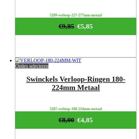
5209-verloop-227-277mm-metaal
€
9,85
€
5,85
Opties selecteren
Swinckels Verloop-Ringen 180-
224mm Metaal
5207-verloop-180-224mm-metaal
€
8,00
€
4,85