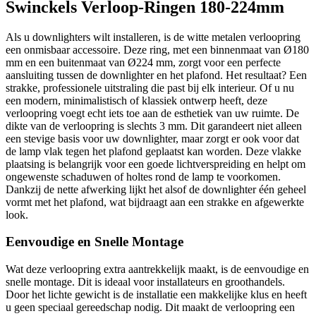
Swinckels Verloop-Ringen 180-224mm
Als u downlighters wilt installeren, is de witte metalen verloopring
een onmisbaar accessoire. Deze ring, met een binnenmaat van Ø180
mm en een buitenmaat van Ø224 mm, zorgt voor een perfecte
aansluiting tussen de downlighter en het plafond. Het resultaat? Een
strakke, professionele uitstraling die past bij elk interieur. Of u nu
een modern, minimalistisch of klassiek ontwerp heeft, deze
verloopring voegt echt iets toe aan de esthetiek van uw ruimte. De
dikte van de verloopring is slechts 3 mm. Dit garandeert niet alleen
een stevige basis voor uw downlighter, maar zorgt er ook voor dat
de lamp vlak tegen het plafond geplaatst kan worden. Deze vlakke
plaatsing is belangrijk voor een goede lichtverspreiding en helpt om
ongewenste schaduwen of holtes rond de lamp te voorkomen.
Dankzij de nette afwerking lijkt het alsof de downlighter één geheel
vormt met het plafond, wat bijdraagt aan een strakke en afgewerkte
look.
Eenvoudige en Snelle Montage
Wat deze verloopring extra aantrekkelijk maakt, is de eenvoudige en
snelle montage. Dit is ideaal voor installateurs en groothandels.
Door het lichte gewicht is de installatie een makkelijke klus en heeft
u geen speciaal gereedschap nodig. Dit maakt de verloopring een