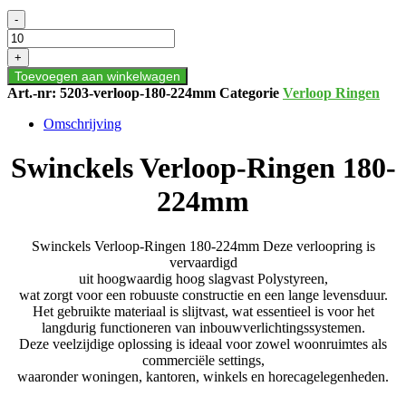
Swinckels
-
Verloop-
Ringen
+
180-
Toevoegen aan winkelwagen
224mm
Art.-nr:
5203-verloop-180-224mm
Categorie
Verloop Ringen
aantal
Omschrijving
Swinckels Verloop-Ringen 180-
224mm
Swinckels Verloop-Ringen 180-224mm Deze verloopring is
vervaardigd
uit hoogwaardig h
oog slagvast Polystyreen
,
wat zorgt voor een robuuste constructie en een lange levensduur.
Het gebruikte materiaal is slijtvast, wat essentieel is voor het
langdurig functioneren van inbouwverlichtingssystemen.
Deze veelzijdige oplossing is ideaal voor zowel woonruimtes als
commerciële settings,
waaronder woningen, kantoren, winkels en horecagelegenheden.