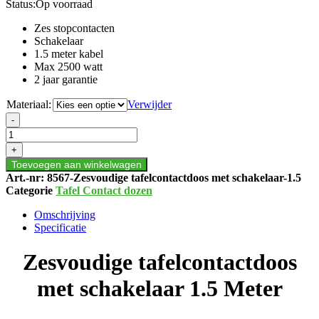
Status:
Op voorraad
Zes stopcontacten
Schakelaar
1.5 meter kabel
Max 2500 watt
2 jaar garantie
Materiaal:
Verwijder
Zesvoudige
-
tafelcontactdoos
met
+
schakelaar
Toevoegen aan winkelwagen
1.5
Art.-nr:
8567-Zesvoudige tafelcontactdoos met schakelaar-1.5
Meter
Categorie
Tafel Contact dozen
aantal
Omschrijving
Specificatie
Zesvoudige tafelcontactdoos
met schakelaar 1.5 Meter