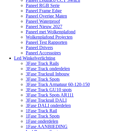
Paneel Ledtraco CCT Switch
Paneel RGB Serie
Paneel Frame Edge
Paneel Overige Maten
Paneel Waterproof
Paneel Nieuw 2027
Paneel met Wolkenplafond
Wolkenplafond Projecten
Paneel Test Rapporten
Paneel Drivers
Paneel Accessoires
Led Winkelverlichting
3Fase Track Rails
3Fase Track onderdelen
3Fase Trackrail Inbouw
3Fase Track Spots
3Fase Track Armatuur 60-120-150
3Fase Track GU10 spots
3Fase Track Spots AR111
3Fase Trackrail DALI
3Fase DALI onderdelen
1Fase Track Rail
1Fase Track Spots
1Fase onderdelen
1Fase AANBIEDING