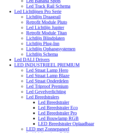
Led Banana Spots
Led Track Rail Schema
Led Lichtlijnen Pro Serie
Lichtlijn Draagrail
Retrofit Module Pluto
Led Lichtlijn Jupiter
Retrofit Module Titan
Lichtlijn Blindplaten
Lichtlijn Plug-Inn
Lichtlijn Ophangsystemen
Lichtlijn Schema
Led DALI Drivers
LED INDUSTRIEEL PREMIUM
Led Straat Lamp Hero
Led Straat Lamp Blaze
Led Straat Onderdelen
Led Triproof Premium
Led Gevelverlichting
Led Breedstralers
Led Breedstraler
Led Breedstraler Eco
Led Breedstraler Pro
Led Bouwlamp RGB
LED Breedstraler Oplaadbaar
LED met Zonnepaneel