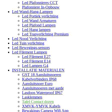
Led Plafonnieres CCT
Plafonniere In-Opbouw
Led Wand-Hang-Lampen
Led Portiek verlichting
Led Wand Armaturen
Led Plafond Lampen
Led Hang lampen
Led Trapverlichting Premium
Led Nood Verlichting
Led Tuin verlichting
Led Bewegings-sensors
Led Filement Lampen
Led Filement E27
Led Filement E14
Led Lampen G4
INSTALLATIE MATERIALEN
GST 18 Aansluitsnoeren
Kabelverbinders IP68
Aansluitsnoer Euro
Aansluitsnoeren met aarde
Lasdoos Waterproof IP67
Lasklemmen
Tafel Contact dozen
XMVK-YMVK Kabels
Bewakings Camera Wifi App