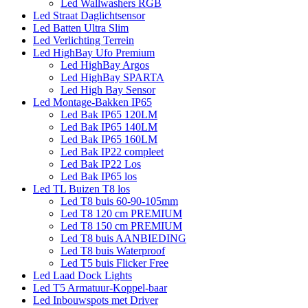
Led Wallwashers RGB
Led Straat Daglichtsensor
Led Batten Ultra Slim
Led Verlichting Terrein
Led HighBay Ufo Premium
Led HighBay Argos
Led HighBay SPARTA
Led High Bay Sensor
Led Montage-Bakken IP65
Led Bak IP65 120LM
Led Bak IP65 140LM
Led Bak IP65 160LM
Led Bak IP22 compleet
Led Bak IP22 Los
Led Bak IP65 los
Led TL Buizen T8 los
Led T8 buis 60-90-105mm
Led T8 120 cm PREMIUM
Led T8 150 cm PREMIUM
Led T8 buis AANBIEDING
Led T8 buis Waterproof
Led T5 buis Flicker Free
Led Laad Dock Lights
Led T5 Armatuur-Koppel-baar
Led Inbouwspots met Driver