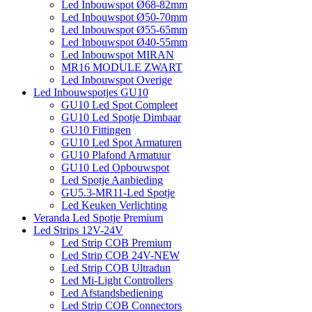
Led Inbouwspot Ø68-82mm
Led Inbouwspot Ø50-70mm
Led Inbouwspot Ø55-65mm
Led Inbouwspot Ø40-55mm
Led Inbouwspot MIRAN
MR16 MODULE ZWART
Led Inbouwspot Overige
Led Inbouwspotjes GU10
GU10 Led Spot Compleet
GU10 Led Spotje Dimbaar
GU10 Fittingen
GU10 Led Spot Armaturen
GU10 Plafond Armatuur
GU10 Led Opbouwspot
Led Spotje Aanbieding
GU5.3-MR11-Led Spotje
Led Keuken Verlichting
Veranda Led Spotje Premium
Led Strips 12V-24V
Led Strip COB Premium
Led Strip COB 24V-NEW
Led Strip COB Ultradun
Led Mi-Light Controllers
Led Afstandsbediening
Led Strip COB Connectors