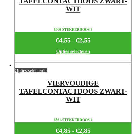
TAFELCONTACTDOOS ZWART-
WIT
8560-STEKKERDOOS 3
€
4,55
-
€
2,55
Prijsklasse:
€2,55
Opties selecteren
tot
€4,55
Opties selecteren
VIERVOUDIGE
TAFELCONTACTDOOS ZWART-
WIT
8561-STEKKERDOOS 4
€
4,85
-
€
2,85
Prijsklasse: