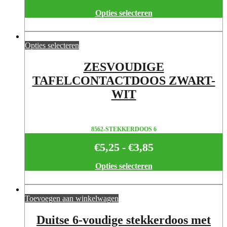
€2,85
Opties selecteren
tot
€4,85
Opties selecteren
ZESVOUDIGE
TAFELCONTACTDOOS ZWART-
WIT
8562-STEKKERDOOS 6
€
5,25
-
€
3,85
Prijsklasse:
€3,85
Opties selecteren
tot
€5,25
Toevoegen aan winkelwagen
Duitse 6-voudige stekkerdoos met