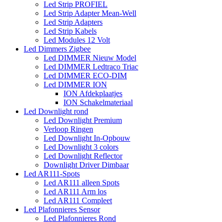
Led Strip PROFIEL
Led Strip Adapter Mean-Well
Led Strip Adapters
Led Strip Kabels
Led Modules 12 Volt
Led Dimmers Zigbee
Led DIMMER Nieuw Model
Led DIMMER Ledtraco Triac
Led DIMMER ECO-DIM
Led DIMMER ION
ION Afdekplaatjes
ION Schakelmateriaal
Led Downlight rond
Led Downlight Premium
Verloop Ringen
Led Downlight In-Opbouw
Led Downlight 3 colors
Led Downlight Reflector
Downlight Driver Dimbaar
Led AR111-Spots
Led AR111 alleen Spots
Led AR111 Arm los
Led AR111 Compleet
Led Plafonnieres Sensor
Led Plafonnieres Rond