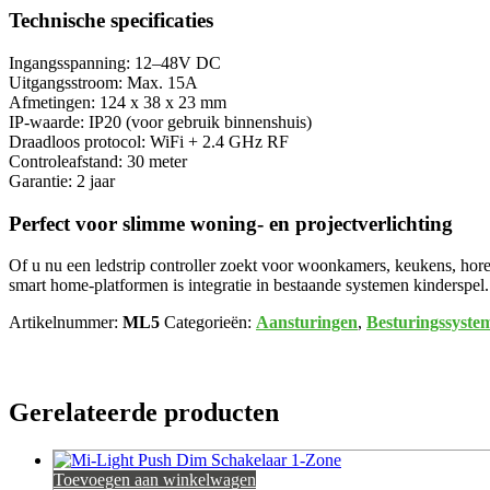
Technische specificaties
Ingangsspanning: 12–48V DC
Uitgangsstroom: Max. 15A
Afmetingen: 124 x 38 x 23 mm
IP-waarde: IP20 (voor gebruik binnenshuis)
Draadloos protocol: WiFi + 2.4 GHz RF
Controleafstand: 30 meter
Garantie: 2 jaar
Perfect voor slimme woning- en projectverlichting
Of u nu een ledstrip controller zoekt voor woonkamers, keukens, horec
smart home-platformen is integratie in bestaande systemen kinderspel.
Artikelnummer:
ML5
Categorieën:
Aansturingen
,
Besturingssyste
Gerelateerde producten
Toevoegen aan winkelwagen