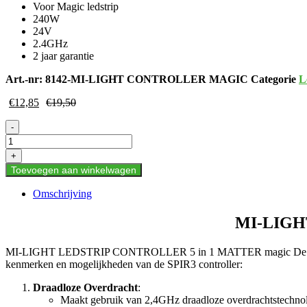
Voor Magic ledstrip
240W
24V
2.4GHz
2 jaar garantie
Art.-nr:
8142-MI-LIGHT CONTROLLER MAGIC
Categorie
L
€
12,85
€
19,50
MI-
-
LIGHT
LEDSTRIP
+
CONTROLLER
Toevoegen aan winkelwagen
5
in
Omschrijving
1
MATTER
MI-LIGH
magic
aantal
MI-LIGHT LEDSTRIP CONTROLLER 5 in 1 MATTER magic De SPIR3 contr
kenmerken en mogelijkheden van de SPIR3 controller:
Draadloze Overdracht
:
Maakt gebruik van 2,4GHz draadloze overdrachtstechnol