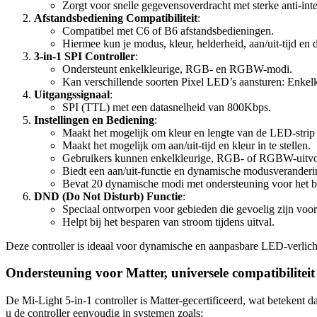
Zorgt voor snelle gegevensoverdracht met sterke anti-inter
Afstandsbediening Compatibiliteit
:
Compatibel met C6 of B6 afstandsbedieningen.
Hiermee kun je modus, kleur, helderheid, aan/uit-tijd en
3-in-1 SPI Controller
:
Ondersteunt enkelkleurige, RGB- en RGBW-modi.
Kan verschillende soorten Pixel LED’s aansturen: Enkel
Uitgangssignaal
:
SPI (TTL) met een datasnelheid van 800Kbps.
Instellingen en Bediening
:
Maakt het mogelijk om kleur en lengte van de LED-strip i
Maakt het mogelijk om aan/uit-tijd en kleur in te stellen.
Gebruikers kunnen enkelkleurige, RGB- of RGBW-uitvoe
Biedt een aan/uit-functie en dynamische modusveranderi
Bevat 20 dynamische modi met ondersteuning voor het b
DND (Do Not Disturb) Functie
:
Speciaal ontworpen voor gebieden die gevoelig zijn voor
Helpt bij het besparen van stroom tijdens uitval.
Deze controller is ideaal voor dynamische en aanpasbare LED-verlicht
Ondersteuning voor Matter, universele compatibiliteit
De Mi-Light 5-in-1 controller is Matter-gecertificeerd, wat betekent 
u de controller eenvoudig in systemen zoals: