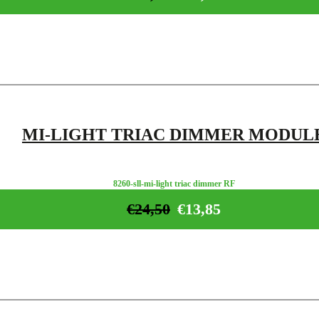
MI-LIGHT TRIAC DIMMER MODUL
8260-sll-mi-light triac dimmer RF
€
24,50
€
13,85