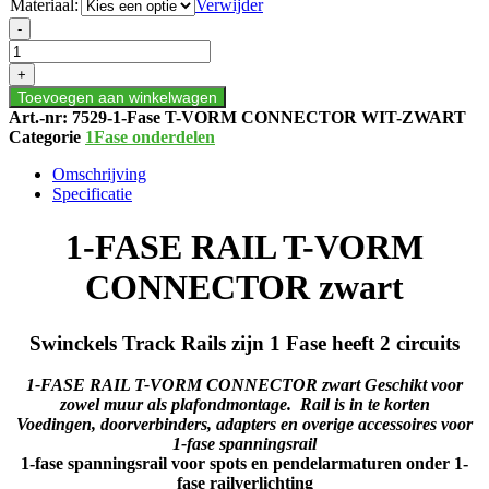
Materiaal:
Verwijder
1-
-
FASE
RAIL
+
T-
Toevoegen aan winkelwagen
VORM
Art.-nr:
7529-1-Fase T-VORM CONNECTOR WIT-ZWART
CONNECTOR
Categorie
1Fase onderdelen
zwart
aantal
Omschrijving
Specificatie
1-FASE RAIL T-VORM
CONNECTOR zwart
Swinckels Track Rails zijn 1 Fase heeft 2 circuits
1-FASE RAIL T-VORM CONNECTOR zwart Geschikt voor
zowel muur als plafondmontage. Rail is in te korten
Voedingen, doorverbinders, adapters en overige accessoires voor
1-fase spanningsrail
1-fase spanningsrail voor spots en pendelarmaturen onder 1-
fase railverlichting