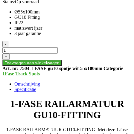
Status:
Op voorraad
Ø55x100mm
GU10 Fitting
IP22
mat zwart ijzer
3 jaar garantie
1-
-
FASE
RAILARMATUUR
+
GU10-
Toevoegen aan winkelwagen
FITTING
Art.-nr:
7504-1 FASE gu10-spotje wit-55x100mm
Categorie
aantal
1Fase Track Spots
Omschrijving
Specificatie
1-FASE RAILARMATUUR
GU10-FITTING
1-FASE RAILARMATUUR GU10-FITTING. Met deze 1-fase