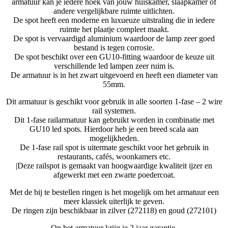
armatuur kan je iedere hoek van jouw huiskamer, slaapkamer of
andere vergelijkbare ruimte uitlichten.
De spot heeft een moderne en luxueuze uitstraling die in iedere
ruimte het plaatje compleet maakt.
De spot is vervaardigd aluminium waardoor de lamp zeer goed
bestand is tegen corrosie.
De spot beschikt over een GU10-fitting waardoor de keuze uit
verschillende led lampen zeer ruim is.
De armatuur is in het zwart uitgevoerd en heeft een diameter van
55mm.
Dit armatuur is geschikt voor gebruik in alle soorten 1-fase – 2 wire
rail systemen.
Dit 1-fase railarmatuur kan gebruikt worden in combinatie met
GU10 led spots. Hierdoor heb je een breed scala aan
mogelijkheden.
De 1-fase rail spot is uitermate geschikt voor het gebruik in
restaurants, cafés, woonkamers etc.
|Deze railspot is gemaakt van hoogwaardige kwaliteit ijzer en
afgewerkt met een zwarte poedercoat.
Met de bij te bestellen ringen is het mogelijk om het armatuur een
meer klassiek uiterlijk te geven.
De ringen zijn beschikbaar in zilver (272118) en goud (272101)
Op het armatuur krijg je 2 jaar garantie.