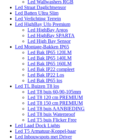
Led Wallwashers RGB
Led Straat Daglichtsensor
Led Batten Ultra Slim
Led Verlichting Terrein
Led HighBay Ufo Premium
Led HighBay Argos
Led HighBay SPARTA
Led High Bay Sensor
Led Montage-Bakken IP65
Led Bak IP65 120LM
Led Bak IP65 140LM
Led Bak IP65 160LM
Led Bak IP22 compleet
Led Bak IP22 Los
Led Bak IP65 los
Led TL Buizen T8 los
Led T8 buis 60-90-105mm
Led T8 120 cm PREMIUM
Led T8 150 cm PREMIUM
Led T8 buis AANBIEDING
Led T8 buis Waterproof
Led T5 buis Flicker Free
Led Laad Dock Lights
Led T5 Armatuur-Koppel-baar
Led Inbouwspots met Driver