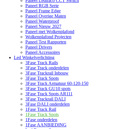
Paneel Ledtraco CCT Switch
Paneel RGB Serie
Paneel Frame Edge
Paneel Overige Maten
Paneel Waterproof
Paneel Nieuw 2027
Paneel met Wolkenplafond
Wolkenplafond Projecten
Paneel Test Rapporten
Paneel Drivers
Paneel Accessoires
Led Winkelverlichting
3Fase Track Rails
3Fase Track onderdelen
3Fase Trackrail Inbouw
3Fase Track Spots
3Fase Track Armatuur 60-120-150
3Fase Track GU10 spots
3Fase Track Spots AR111
3Fase Trackrail DALI
3Fase DALI onderdelen
1Fase Track Rail
1Fase Track Spots
1Fase onderdelen
1Fase AANBIEDING