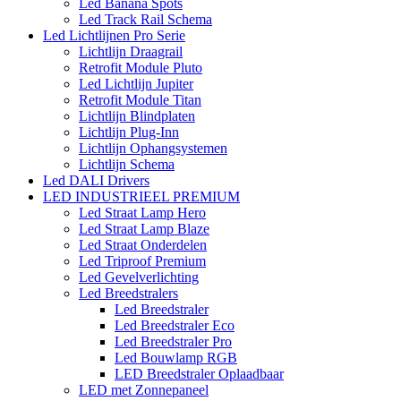
Led Banana Spots
Led Track Rail Schema
Led Lichtlijnen Pro Serie
Lichtlijn Draagrail
Retrofit Module Pluto
Led Lichtlijn Jupiter
Retrofit Module Titan
Lichtlijn Blindplaten
Lichtlijn Plug-Inn
Lichtlijn Ophangsystemen
Lichtlijn Schema
Led DALI Drivers
LED INDUSTRIEEL PREMIUM
Led Straat Lamp Hero
Led Straat Lamp Blaze
Led Straat Onderdelen
Led Triproof Premium
Led Gevelverlichting
Led Breedstralers
Led Breedstraler
Led Breedstraler Eco
Led Breedstraler Pro
Led Bouwlamp RGB
LED Breedstraler Oplaadbaar
LED met Zonnepaneel