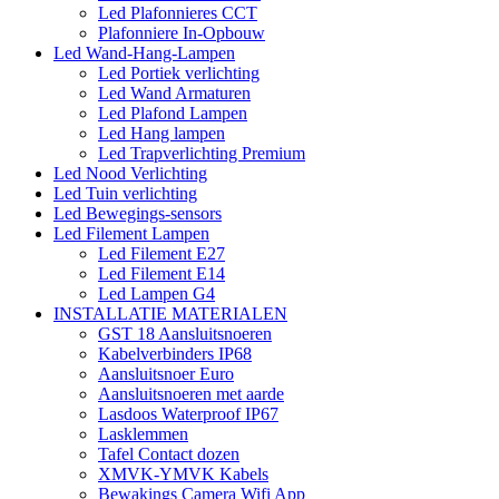
Led Plafonnieres CCT
Plafonniere In-Opbouw
Led Wand-Hang-Lampen
Led Portiek verlichting
Led Wand Armaturen
Led Plafond Lampen
Led Hang lampen
Led Trapverlichting Premium
Led Nood Verlichting
Led Tuin verlichting
Led Bewegings-sensors
Led Filement Lampen
Led Filement E27
Led Filement E14
Led Lampen G4
INSTALLATIE MATERIALEN
GST 18 Aansluitsnoeren
Kabelverbinders IP68
Aansluitsnoer Euro
Aansluitsnoeren met aarde
Lasdoos Waterproof IP67
Lasklemmen
Tafel Contact dozen
XMVK-YMVK Kabels
Bewakings Camera Wifi App