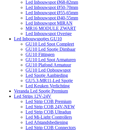
Led Inbouwspot Ø68-82mm
Led Inbouwspot Ø50-70mm
Led Inbouwspot Ø55-65mm
Led Inbouwspot Ø40-55mm
Led Inbouwspot MIRAN
MR16 MODULE ZWART
Led Inbouwspot Overige
Led Inbouwspotjes GU10
GU10 Led Spot Compleet
GU10 Led Spotje Dimbaar
GU10 Fittingen
GU10 Led Spot Armaturen
GU10 Plafond Armatuur
GU10 Led Opbouwspot
Led Spotje Aanbieding
GU5.3-MR11-Led Spotje
Led Keuken Verlichting
Veranda Led Spotje Premium
Led Strips 12V-24V
Led Strip COB Premium
Led Strip COB 24V-NEW
Led Strip COB Ultradun
Led Mi-Light Controllers
Led Afstandsbediening
Led Strip COB Connectors