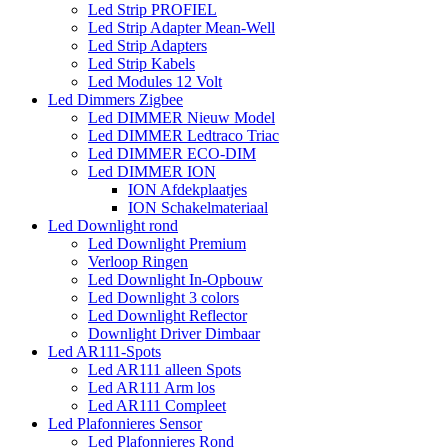
Led Strip PROFIEL
Led Strip Adapter Mean-Well
Led Strip Adapters
Led Strip Kabels
Led Modules 12 Volt
Led Dimmers Zigbee
Led DIMMER Nieuw Model
Led DIMMER Ledtraco Triac
Led DIMMER ECO-DIM
Led DIMMER ION
ION Afdekplaatjes
ION Schakelmateriaal
Led Downlight rond
Led Downlight Premium
Verloop Ringen
Led Downlight In-Opbouw
Led Downlight 3 colors
Led Downlight Reflector
Downlight Driver Dimbaar
Led AR111-Spots
Led AR111 alleen Spots
Led AR111 Arm los
Led AR111 Compleet
Led Plafonnieres Sensor
Led Plafonnieres Rond