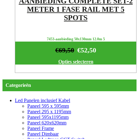
AANBIEDING COMPLETE SET-2
METER 1 FASE RAIL MET 5
SPOTS
7453-aanbieding 50x130mm 12.0m 5
€
69,50
€
52,50
Opties selecteren
Categorieën
Led Panelen inclusief Kabel
Paneel 595 x 595mm
Paneel 295 x 1195mm
Paneel 595x1195mm
Paneel 620x620mm
Paneel Frame
Paneel Dimbaar