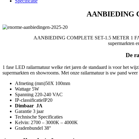
Specificatie
RAIL
MET
AANBIEDING C
3
SPOTS
aantal
AANBIEDING COMPLETE SET-1.5 METER 1 FASE RAIL 
supermarkten e
De r
1 fase LED railarmatuur welke riet jaren de standaard is voor het wij
supermarkten en showrooms. Met onze railarmatuur is uw pand weer 
Afmeting (mm)50X 100mm
Wattage 5W
Spanning 220-240 VAC
IP-classificatieIP20
Dimbaar JA
Garantie 3 jaar
Technische Specificaties
Kelvin: 2700 – 3000K – 4000K
Gradenbundel 38°