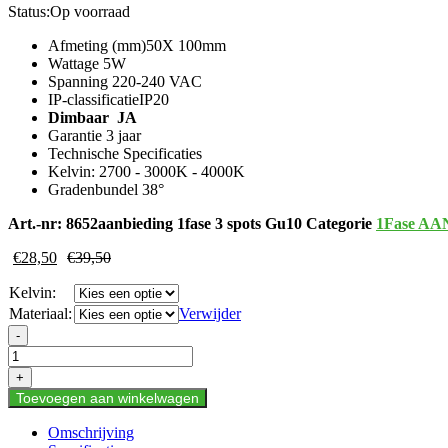
Status:
Op voorraad
Afmeting (mm)50X 100mm
Wattage 5W
Spanning 220-240 VAC
IP-classificatieIP20
Dimbaar JA
Garantie 3 jaar
Technische Specificaties
Kelvin: 2700 - 3000K - 4000K
Gradenbundel 38°
Art.-nr:
8652aanbieding 1fase 3 spots Gu10
Categorie
1Fase A
€
28,50
€
39,50
Kelvin:
Materiaal:
Verwijder
AANBIEDING
-
COMPLETE
SET-
+
1.5
Toevoegen aan winkelwagen
METER
1
Omschrijving
FASE