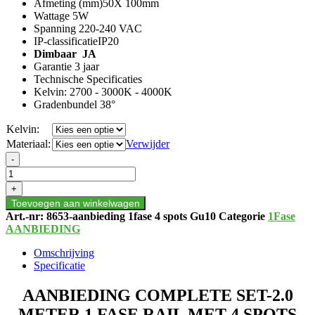
Afmeting (mm)50X 100mm
Wattage 5W
Spanning 220-240 VAC
IP-classificatieIP20
Dimbaar JA
Garantie 3 jaar
Technische Specificaties
Kelvin: 2700 - 3000K - 4000K
Gradenbundel 38°
Kelvin:
Materiaal:
Verwijder
AANBIEDING
-
COMPLETE
SET-
+
2.0
Toevoegen aan winkelwagen
METER
Art.-nr:
8653-aanbieding 1fase 4 spots Gu10
Categorie
1Fase
1
AANBIEDING
FASE
RAIL
Omschrijving
MET
Specificatie
4
SPOTS
AANBIEDING COMPLETE SET-2.0
aantal
METER 1 FASE RAIL MET 4 SPOTS