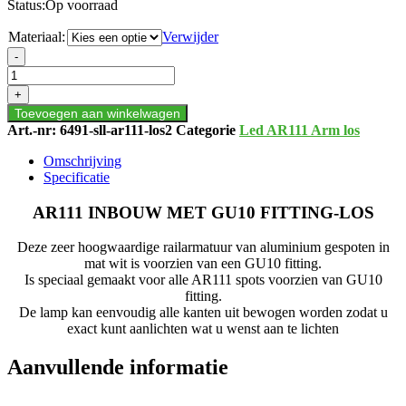
Status:
Op voorraad
Materiaal:
Verwijder
AR111
-
INBOUW
MET
+
GU10
Toevoegen aan winkelwagen
FITTING-
Art.-nr:
6491-sll-ar111-los2
Categorie
Led AR111 Arm los
LOS
aantal
Omschrijving
Specificatie
AR111 INBOUW MET GU10 FITTING-LOS
Deze zeer hoogwaardige railarmatuur van aluminium gespoten in
mat wit is voorzien van een GU10 fitting.
Is speciaal gemaakt voor alle AR111 spots voorzien van GU10
fitting.
De lamp kan eenvoudig alle kanten uit bewogen worden zodat u
exact kunt aanlichten wat u wenst aan te lichten
Aanvullende informatie