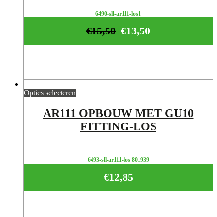
6490-sll-ar111-los1
€
15,50
€
13,50
Opties selecteren
AR111 OPBOUW MET GU10
FITTING-LOS
6493-sll-ar111-los 801939
€
12,85