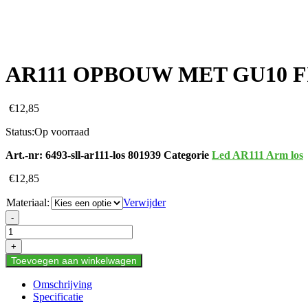
AR111 OPBOUW MET GU10 F
€
12,85
Status:
Op voorraad
Art.-nr:
6493-sll-ar111-los 801939
Categorie
Led AR111 Arm los
€
12,85
Materiaal:
Verwijder
AR111
-
OPBOUW
MET
+
GU10
Toevoegen aan winkelwagen
FITTING-
LOS
Omschrijving
aantal
Specificatie