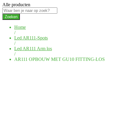
Alle producten
Zoeken
Home
/
Led AR111-Spots
/
Led AR111 Arm los
/
AR111 OPBOUW MET GU10 FITTING-LOS