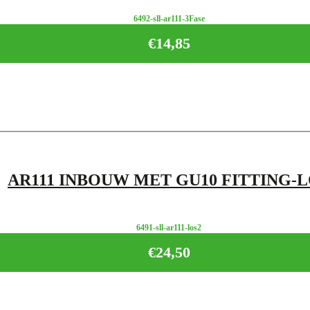
6492-sll-ar111-3Fase
€
14,85
AR111 INBOUW MET GU10 FITTING-
6491-sll-ar111-los2
€
24,50