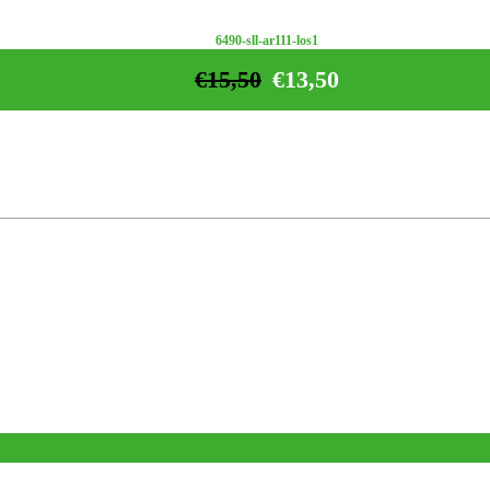
6490-sll-ar111-los1
€
15,50
€
13,50