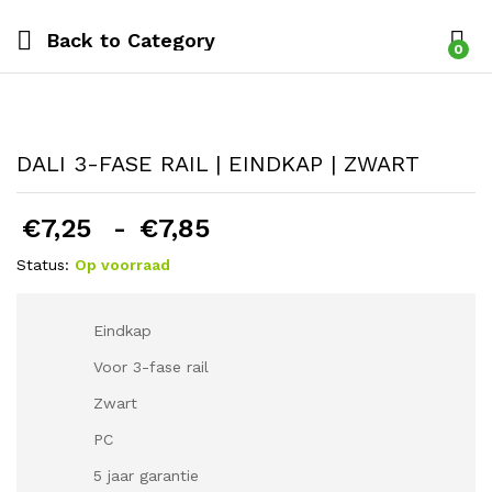
Back to
Category
0
DALI 3-FASE RAIL | EINDKAP | ZWART
Prijsklasse:
€
7,25
-
€
7,85
€7,25
Status:
Op voorraad
tot
€7,85
Eindkap
Voor 3-fase rail
Zwart
PC
5 jaar garantie