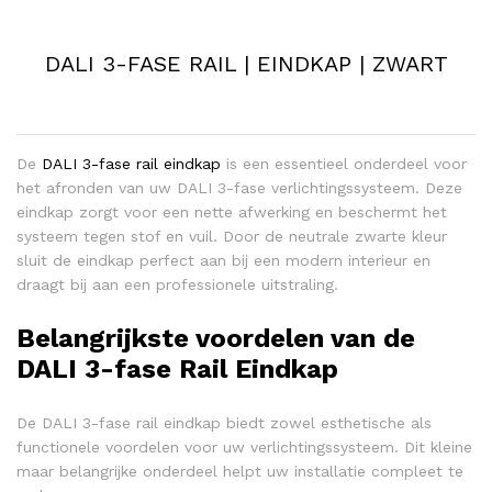
DALI 3-FASE RAIL | EINDKAP | ZWART
De
DALI 3-fase rail eindkap
is een essentieel onderdeel voor
het afronden van uw DALI 3-fase verlichtingssysteem. Deze
eindkap zorgt voor een nette afwerking en beschermt het
systeem tegen stof en vuil. Door de neutrale zwarte kleur
sluit de eindkap perfect aan bij een modern interieur en
draagt bij aan een professionele uitstraling.
Belangrijkste voordelen van de
DALI 3-fase Rail Eindkap
De DALI 3-fase rail eindkap biedt zowel esthetische als
functionele voordelen voor uw verlichtingssysteem. Dit kleine
maar belangrijke onderdeel helpt uw installatie compleet te