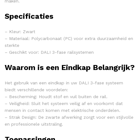
maken.
Specificaties
– Kleur: Zwart
– Materiaal: Polycarbonaat (PC) voor extra duurzaamheid en
sterkte
– Geschikt voor: DALI 3-fase railsystemen
Waarom is een Eindkap Belangrijk?
Het gebruik van een eindkap in uw DALI 3-fase systeem
biedt verschillende voordelen:
– Bescherming: Houdt stof en vuil buiten de rail.
– Veiligheid: Sluit het systeem veilig af en voorkomt dat
mensen in contact komen met elektrische onderdelen.
– Strak Design: De zwarte afwerking zorgt voor een stijlvolle
en professionele uitstraling.
Toepassingen