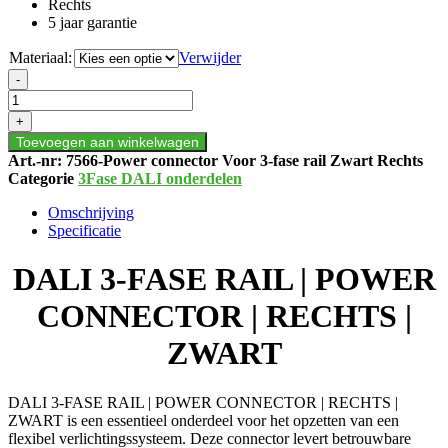
Rechts
5 jaar garantie
Materiaal:
Verwijder
DALI
-
3-
FASE
+
RAIL
Toevoegen aan winkelwagen
|
Art.-nr:
7566-Power connector Voor 3-fase rail Zwart Rechts
POWER
Categorie
3Fase DALI onderdelen
CONNECTOR
|
Omschrijving
RECHTS
Specificatie
|
ZWART
DALI 3-FASE RAIL | POWER
aantal
CONNECTOR | RECHTS |
ZWART
DALI 3-FASE RAIL | POWER CONNECTOR | RECHTS |
ZWART is een essentieel onderdeel voor het opzetten van een
flexibel verlichtingssysteem. Deze connector levert betrouwbare