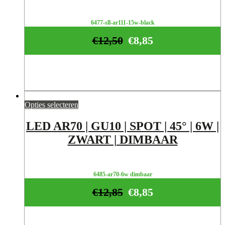
6477-sll-ar111-15w-black
€
12,50
€
8,85
Opties selecteren
LED AR70 | GU10 | SPOT | 45° | 6W |
ZWART | DIMBAAR
6485-ar70-6w dimbaar
€
12,85
€
8,85