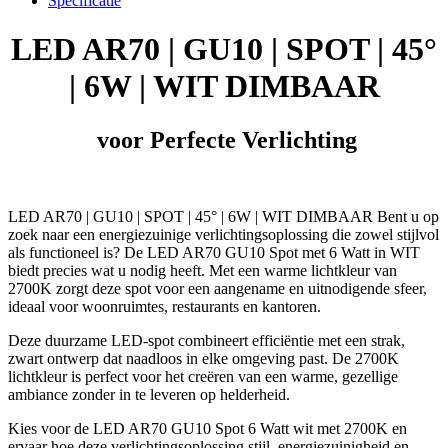
Specificatie
6W
|
LED AR70 | GU10 | SPOT | 45°
WIT
DIMBAAR
| 6W | WIT DIMBAAR
aantal
voor Perfecte Verlichting
LED AR70 | GU10 | SPOT | 45° | 6W | WIT DIMBAAR Bent u op
zoek naar een energiezuinige verlichtingsoplossing die zowel stijlvol
als functioneel is? De LED AR70 GU10 Spot met 6 Watt in WIT
biedt precies wat u nodig heeft. Met een warme lichtkleur van
2700K zorgt deze spot voor een aangename en uitnodigende sfeer,
ideaal voor woonruimtes, restaurants en kantoren.
Deze duurzame LED-spot combineert efficiëntie met een strak,
zwart ontwerp dat naadloos in elke omgeving past. De 2700K
lichtkleur is perfect voor het creëren van een warme, gezellige
ambiance zonder in te leveren op helderheid.
Kies voor de LED AR70 GU10 Spot 6 Watt wit met 2700K en
ervaar hoe deze verlichtingsoplossing stijl, energiezuinigheid en