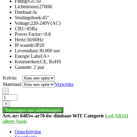
Fitting:GU10
Lichtstroom:2700K
Dimbaar:Ja
Stralingshoek:45°
Voltage:220-240V(AC)
CRI:>85Ra
Power Factor:>0.8
Hertz:50/60Hz
IP waarde:IP20
Levensduur:30.000 uur
Energie Label:A+
Keurmerken:CE, RoHS
Garantie: 2 jaar
Kelvin:
Materiaal:
Verwijder
LED
-
AR70
|
+
GU10
Toevoegen aan winkelwagen
|
Art.-nr:
6485w-ar70-6w dimbaar-WIT
Categorie
Led AR111
SPOT
alleen Spots
|
45°
Omschrijving
|