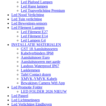
Led Plafond Lampen
Led Hang lampen
Led Trapverlichting Premium
Led Nood Verlichting
Led Tuin verlichting
Led Bewegings-sensors
Led Filement Lampen
Led Filement E27
Led Filement E14
Led Lampen G4
INSTALLATIE MATERIALEN
GST 18 Aansluitsnoeren
Kabelverbinders IP68
Aansluitsnoer Euro
Aansluitsnoeren met aarde
Lasdoos Waterproof IP67
Lasklemmen
Tafel Contact dozen
XMVK-YMVK Kabels
Bewakings Camera Wifi App
Led Promotie Folder
LED FOLDER 2026 NIEUW
Led Paneel
Led Lichtmetingen
Led Verlichting Eindhoven