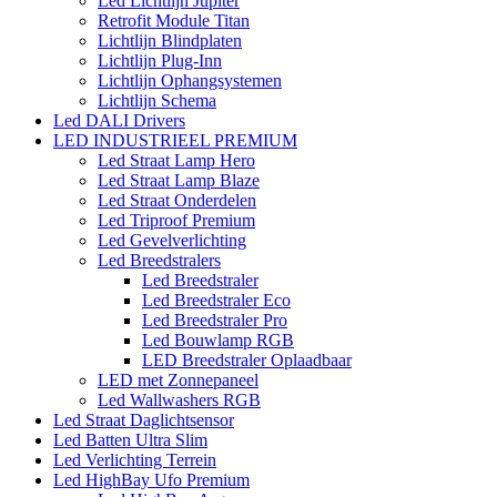
Led Lichtlijn Jupiter
Retrofit Module Titan
Lichtlijn Blindplaten
Lichtlijn Plug-Inn
Lichtlijn Ophangsystemen
Lichtlijn Schema
Led DALI Drivers
LED INDUSTRIEEL PREMIUM
Led Straat Lamp Hero
Led Straat Lamp Blaze
Led Straat Onderdelen
Led Triproof Premium
Led Gevelverlichting
Led Breedstralers
Led Breedstraler
Led Breedstraler Eco
Led Breedstraler Pro
Led Bouwlamp RGB
LED Breedstraler Oplaadbaar
LED met Zonnepaneel
Led Wallwashers RGB
Led Straat Daglichtsensor
Led Batten Ultra Slim
Led Verlichting Terrein
Led HighBay Ufo Premium