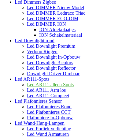
Led Dimmers Zigbee
Led DIMMER Nieuw Model
Led DIMMER Ledtraco Triac
Led DIMMER ECO-DIM
Led DIMMER ION
ION Afdekplaatjes
ION Schakelmateriaal
Led Downlight rond
Led Downlight Premium
Verloop Ringen
Led Downlight In-Opbouw
Led Downlight 3 colors
Led Downlight Reflector
Downlight Driver Dimbaar
Led AR111-Spots
Led AR111 alleen Spots
Led AR111 Arm los
Led AR111 Compleet
Led Plafonnieres Sensor
Led Plafonnieres Rond
Led Plafonnieres CCT
Plafonniere In-Opbouw
Led Wand-Hang-Lampen
Led Portiek verlichting
Led Wand Armaturen