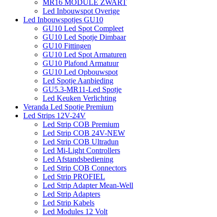
MR16 MODULE ZWART
Led Inbouwspot Overige
Led Inbouwspotjes GU10
GU10 Led Spot Compleet
GU10 Led Spotje Dimbaar
GU10 Fittingen
GU10 Led Spot Armaturen
GU10 Plafond Armatuur
GU10 Led Opbouwspot
Led Spotje Aanbieding
GU5.3-MR11-Led Spotje
Led Keuken Verlichting
Veranda Led Spotje Premium
Led Strips 12V-24V
Led Strip COB Premium
Led Strip COB 24V-NEW
Led Strip COB Ultradun
Led Mi-Light Controllers
Led Afstandsbediening
Led Strip COB Connectors
Led Strip PROFIEL
Led Strip Adapter Mean-Well
Led Strip Adapters
Led Strip Kabels
Led Modules 12 Volt