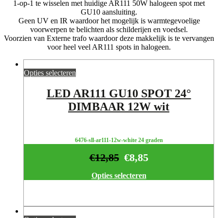
1-op-1 te wisselen met huidige AR111 50W halogeen spot met
GU10 aansluiting.
Geen UV en IR waardoor het mogelijk is warmtegevoelige
voorwerpen te belichten als schilderijen en voedsel.
Voorzien van Externe trafo waardoor deze makkelijk is te vervangen
voor heel veel AR111 spots in halogeen.
Opties selecteren
LED AR111 GU10 SPOT 24°
DIMBAAR 12W wit
6476-sll-ar111-12w-white 24 graden
€
12,85
€
8,85
Opties selecteren