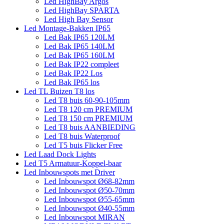
Led HighBay Argos
Led HighBay SPARTA
Led High Bay Sensor
Led Montage-Bakken IP65
Led Bak IP65 120LM
Led Bak IP65 140LM
Led Bak IP65 160LM
Led Bak IP22 compleet
Led Bak IP22 Los
Led Bak IP65 los
Led TL Buizen T8 los
Led T8 buis 60-90-105mm
Led T8 120 cm PREMIUM
Led T8 150 cm PREMIUM
Led T8 buis AANBIEDING
Led T8 buis Waterproof
Led T5 buis Flicker Free
Led Laad Dock Lights
Led T5 Armatuur-Koppel-baar
Led Inbouwspots met Driver
Led Inbouwspot Ø68-82mm
Led Inbouwspot Ø50-70mm
Led Inbouwspot Ø55-65mm
Led Inbouwspot Ø40-55mm
Led Inbouwspot MIRAN