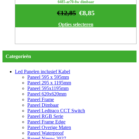
6485-ar70-6w dimbaar
€
12,85
€
8,85
Opties selecteren
Categorieën
Led Panelen inclusief Kabel
Paneel 595 x 595mm
Paneel 295 x 1195mm
Paneel 595x1195mm
Paneel 620x620mm
Paneel Frame
Paneel Dimbaar
Paneel Ledtraco CCT Switch
Paneel RGB Serie
Paneel Frame Edge
Paneel Overige Maten
Paneel Waterproof
Paneel Nieuw 2027