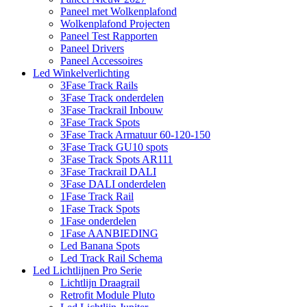
Paneel met Wolkenplafond
Wolkenplafond Projecten
Paneel Test Rapporten
Paneel Drivers
Paneel Accessoires
Led Winkelverlichting
3Fase Track Rails
3Fase Track onderdelen
3Fase Trackrail Inbouw
3Fase Track Spots
3Fase Track Armatuur 60-120-150
3Fase Track GU10 spots
3Fase Track Spots AR111
3Fase Trackrail DALI
3Fase DALI onderdelen
1Fase Track Rail
1Fase Track Spots
1Fase onderdelen
1Fase AANBIEDING
Led Banana Spots
Led Track Rail Schema
Led Lichtlijnen Pro Serie
Lichtlijn Draagrail
Retrofit Module Pluto