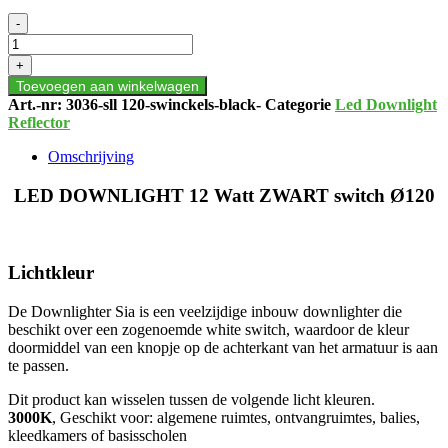
LED
-
DOWNLIGHT
12
+
Watt
Toevoegen aan winkelwagen
ZWART
Art.-nr:
3036-sll 120-swinckels-black-
Categorie
Led Downlight
switch
Reflector
Ø120
aantal
Omschrijving
LED DOWNLIGHT 12 Watt ZWART switch Ø120
Lichtkleur
De Downlighter Sia is een veelzijdige inbouw downlighter die
beschikt over een zogenoemde white switch, waardoor de kleur
doormiddel van een knopje op de achterkant van het armatuur is aan
te passen.
Dit product kan wisselen tussen de volgende licht kleuren.
3000K
, Geschikt voor: algemene ruimtes, ontvangruimtes, balies,
kleedkamers of basisscholen