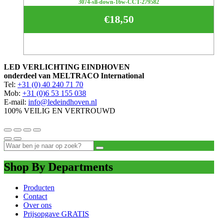
3074-sll-down-16w-CCT-279582
€
18,50
LED VERLICHTING EINDHOVEN
onderdeel van MELTRACO International
Tel:
+31 (0) 40 240 71 70
Mob:
+31 (0)6 53 155 038
E-mail:
info@ledeindhoven.nl
100% VEILIG EN VERTROUWD
Shop By Departments
Producten
Contact
Over ons
Prijsopgave GRATIS