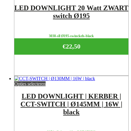
LED DOWNLIGHT 20 Watt ZWART
switch Ø195
3038-sll Ø195-swinckels-black
€
22,50
Opties selecteren
LED DOWNLIGHT | KERBER |
CCT-SWITCH | Ø145MM | 16W |
black