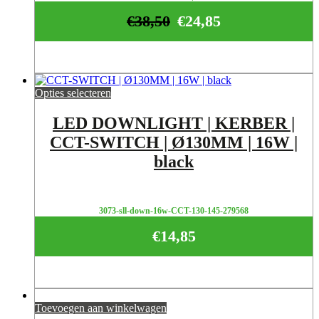
€
38,50
€
24,85
Opties selecteren
LED DOWNLIGHT | KERBER |
CCT-SWITCH | Ø130MM | 16W |
black
3073-sll-down-16w-CCT-130-145-279568
€
14,85
Toevoegen aan winkelwagen