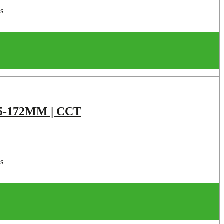
es
5-172MM | CCT
es