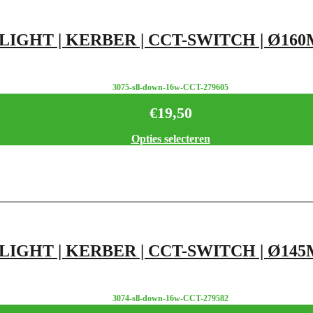
GHT | KERBER | CCT-SWITCH | Ø160MM
3075-sll-down-16w-CCT-279605
€
19,50
Opties selecteren
GHT | KERBER | CCT-SWITCH | Ø145MM
3074-sll-down-16w-CCT-279582