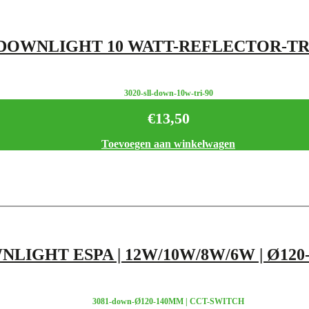
DOWNLIGHT 10 WATT-REFLECTOR-TR
3020-sll-down-10w-tri-90
€
13,50
Toevoegen aan winkelwagen
LIGHT ESPA | 12W/10W/8W/6W | Ø120
3081-down-Ø120-140MM | CCT-SWITCH