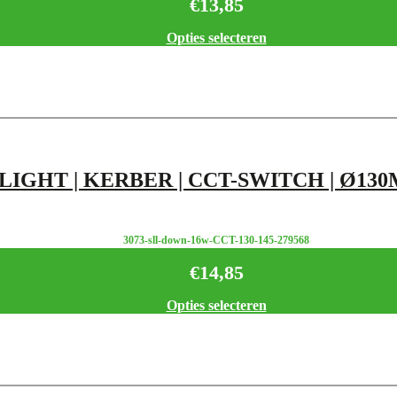
€
13,85
Opties selecteren
GHT | KERBER | CCT-SWITCH | Ø130MM
3073-sll-down-16w-CCT-130-145-279568
€
14,85
Opties selecteren