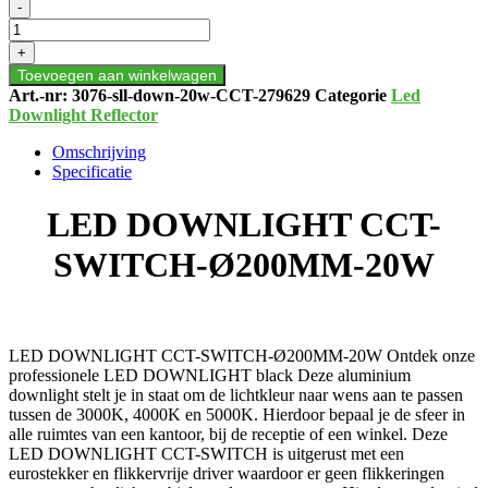
LED
-
DOWNLIGHT
CCT-
+
SWITCH-
Toevoegen aan winkelwagen
Ø200MM-
Art.-nr:
3076-sll-down-20w-CCT-279629
Categorie
Led
20W
Downlight Reflector
aantal
Omschrijving
Specificatie
LED DOWNLIGHT CCT-
SWITCH-Ø200MM-20W
LED DOWNLIGHT CCT-SWITCH-Ø200MM-20W Ontdek onze
professionele LED DOWNLIGHT black Deze aluminium
downlight stelt je in staat om de lichtkleur naar wens aan te passen
tussen de 3000K, 4000K en 5000K. Hierdoor bepaal je de sfeer in
alle ruimtes van een kantoor, bij de receptie of een winkel. Deze
LED DOWNLIGHT CCT-SWITCH is uitgerust met een
eurostekker en flikkervrije driver waardoor er geen flikkeringen