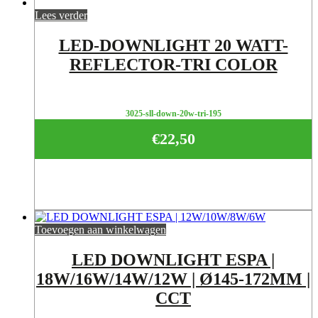
Lees verder
LED-DOWNLIGHT 20 WATT-
REFLECTOR-TRI COLOR
3025-sll-down-20w-tri-195
€
22,50
Toevoegen aan winkelwagen
LED DOWNLIGHT ESPA |
18W/16W/14W/12W | Ø145-172MM |
CCT