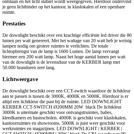
ontstaan en het licht stabiel wordt weergegeven. Hierdoor ondervind
je geen lichthinder op het kantoor, in klaslokalen of een openbare
ruimte.
Prestaties
De downlight beschikt over een krachtige efficiënte led driver die 80
lumen per watt genereert. Met het wattage van 20 watt heb je weinig
lampen nodig om grotere ruimtes te verlichten. De totale
lichtopbrengst van de lamp is 1600 Lumen. De lamp vervangt
hiermee een 200 watt lamp. Naast het hoge aantal lumen per watt
van de downlight is de levensduur van de KERBER lamp met
50.000 branduren zeer lang.
Lichtweergave
De downlight beschikt over een CCT-switch waardoor de lichtkleur
aan te passen is tussen de 3000K, 4000K en 5000K. Hierdoor is er
altijd een lichtkleur die past bij de ruimte. LED DOWNLIGHT
KERBER CCT-SWITCH Ø200MM 20W black De lichtkleur
3000K is uitermate geschikt voor ontvangstruimtes, balies,
kleedkamers en basisscholen. 4000K is geschikt voor klaslokalen,
kantoorruimtes en showrooms. 5000K is juist weer geschikt voor
werkruimtes en magazijnen. LED DOWNLIGHT | KERBER |
CCT-SWITCH | Ø200MM | 20W | black De CRI-waarde van 90