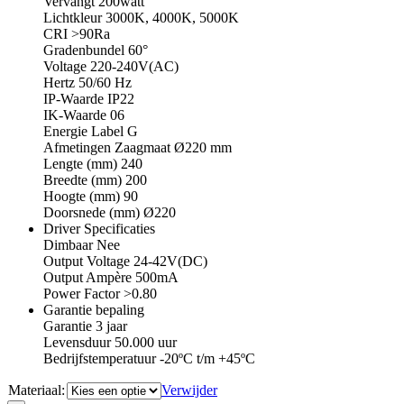
Vervangt 200watt
Lichtkleur 3000K, 4000K, 5000K
CRI >90Ra
Gradenbundel 60°
Voltage 220-240V(AC)
Hertz 50/60 Hz
IP-Waarde IP22
IK-Waarde 06
Energie Label G
Afmetingen Zaagmaat Ø220 mm
Lengte (mm) 240
Breedte (mm) 200
Hoogte (mm) 90
Doorsnede (mm) Ø220
Driver Specificaties
Dimbaar Nee
Output Voltage 24-42V(DC)
Output Ampère 500mA
Power Factor >0.80
Garantie bepaling
Garantie 3 jaar
Levensduur 50.000 uur
Bedrijfstemperatuur -20ºC t/m +45ºC
Materiaal:
Verwijder