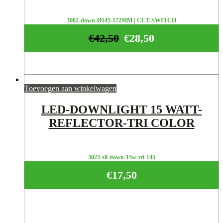
3082-down-Ø145-172MM | CCT-SWITCH
€
42,50
€
28,50
Toevoegen aan winkelwagen
LED-DOWNLIGHT 15 WATT-
REFLECTOR-TRI COLOR
3023-sll-down-15w-tri-145
€
17,50