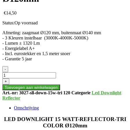
€
14,50
Status:
Op voorraad
Afmeting: zaagmaat Ø120 mm, buitenmaat Ø140 mm
- 3 Kleuren instelbaar (3000K-4000K-5000K)
- Lumen ± 1320 Lm
- Energielabel A+
- Incl. eurostekker en 1,5 meter snoer
- Garantie 5 jaar
LED
-
DOWNLIGHT
15
+
WATT-
Toevoegen aan winkelwagen
REFLECTOR-
Art.-nr:
3027-sll-down-15w-tri 120
Categorie
Led Downlight
TRI
Reflector
COLOR
Ø120mm
Omschrijving
aantal
LED DOWNLIGHT 15 WATT-REFLECTOR-TRI
COLOR Ø120mm