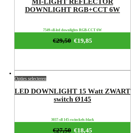
MI-LIGHT REFLECTOR
DOWNLIGHT RGB+CCT 6W
7549-sll-led downlights RGB-CCT 6W
€
29,50
€
19,85
Opties selecteren
LED DOWNLIGHT 15 Watt ZWART
switch Ø145
3037-sll 145-swinckels-black
€
27,50
€
18,45