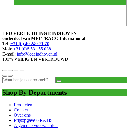
LED VERLICHTING EINDHOVEN
onderdeel van MELTRACO International
Tel:
+31 (0) 40 240 71 70
Mob:
+31 (0)6 53 155 038
E-mail:
info@ledeindhoven.nl
100% VEILIG EN VERTROUWD
Shop By Departments
Producten
Contact
Over ons
Prijsopgave GRATIS
Algemene voorwaarden