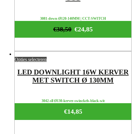
3081-down-Ø120-140MM | CCT-SWITCH
€
38,50
€
24,85
Opties selecteren
LED DOWNLIGHT 16W KERVER
MET SWITCH Ø 130MM
3042-sll Ø130-kerver-swinckels-black-wit
€
14,85