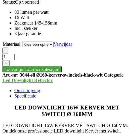
Status:
Op voorraad
80 lumen per watt
16 Watt
Zaagmaat 145-156mm
Incl. stekker
3 jaar garantie
Materiaal:
Verwijder
LED
-
DOWNLIGHT
16W
+
KERVER
Toevoegen aan winkelwagen
MET
Art.-nr:
3044-sll Ø160-kerver-swinckels-black-wit
Categorie
SWITCH
Led Downlight Reflector
Ø
160MM
Omschrijving
aantal
Specificatie
LED DOWNLIGHT 16W KERVER MET
SWITCH Ø 160MM
LED DOWNLIGHT 16W KERVER MET SWITCH Ø 160MM.
Ontdek onze professionele LED downlight Kerver met switch.