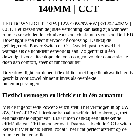
140MM | CCT
LED DOWNLIGHT ESPA | 12W/10W/8W/6W | Ø120-140MM |
CCT. Het kiezen van de juiste verlichting kan lastig zijn wanneer
ruimtes verschillende lichtniveaus en lichtkleuren vereisen. De LED
Downlight Espa biedt hiervoor dé oplossing. Dankzij de
geïntegreerde Power Switch en CCT-switch past u zowel het
wattage als de lichtkleur eenvoudig aan. Zo gebruikt u één
downlight voor uiteenlopende toepassingen, zonder concessies te
doen aan comfort, sfeer of functionaliteit.
Deze downlight combineert flexibiliteit met hoge lichtkwaliteit en is
geschikt voor zowel binnenruimtes als overdekte
buitentoepassingen.
Flexibel vermogen en lichtkleur in één armatuur
Met de ingebouwde Power Switch stelt u het vermogen in op 6W,
8W, 10W of 12W. Hierdoor bepaalt u zelf de lichtopbrengst, met
een maximale output van 1320 lumen dankzij een uitstekende
efficiëntie van 110 lumen per watt. Daarnaast biedt de CCT-switch
keuze uit vier lichtkleuren, zodat u het licht perfect afstemt op de
ruimte en het gebruik.