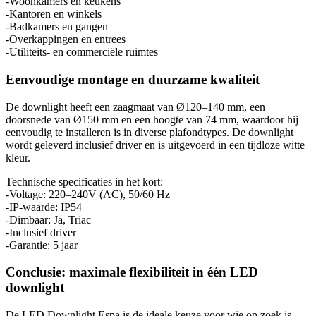
-Woonkamers en keukens
-Kantoren en winkels
-Badkamers en gangen
-Overkappingen en entrees
-Utiliteits- en commerciële ruimtes
Eenvoudige montage en duurzame kwaliteit
De downlight heeft een zaagmaat van Ø120–140 mm, een
doorsnede van Ø150 mm en een hoogte van 74 mm, waardoor hij
eenvoudig te installeren is in diverse plafondtypes. De downlight
wordt geleverd inclusief driver en is uitgevoerd in een tijdloze witte
kleur.
Technische specificaties in het kort:
-Voltage: 220–240V (AC), 50/60 Hz
-IP-waarde: IP54
-Dimbaar: Ja, Triac
-Inclusief driver
-Garantie: 5 jaar
Conclusie: maximale flexibiliteit in één LED
downlight
De LED Downlight Espa is de ideale keuze voor wie op zoek is