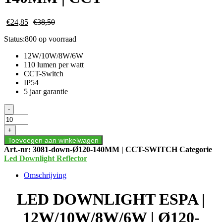
€
24,85
€
38,50
Status:
800 op voorraad
12W/10W/8W/6W
110 lumen per watt
CCT-Switch
IP54
5 jaar garantie
LED
-
DOWNLIGHT
ESPA
+
|
Toevoegen aan winkelwagen
12W/10W/8W/6W
Art.-nr:
3081-down-Ø120-140MM | CCT-SWITCH
Categorie
|
Led Downlight Reflector
Ø120-
140MM
Omschrijving
|
CCT
LED DOWNLIGHT ESPA |
aantal
12W/10W/8W/6W | Ø120-