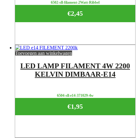
6502-sll-filament-2Watt-Ribbel
€
2,45
Toevoegen aan winkelwagen
LED LAMP FILAMENT 4W 2200
KELVIN DIMBAAR-E14
6504-sll-e14-371029-4w
€
1,95