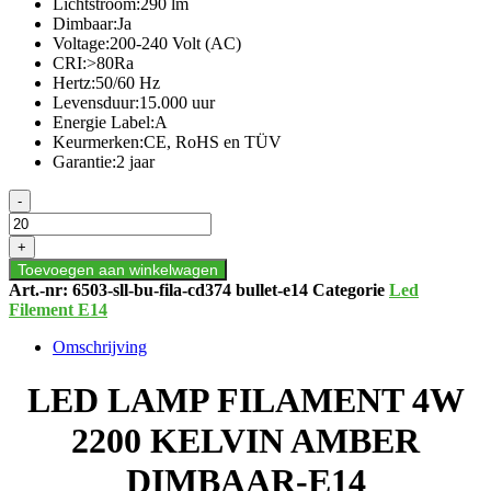
Lichtstroom:290 lm
Dimbaar:Ja
Voltage:200-240 Volt (AC)
CRI:>80Ra
Hertz:50/60 Hz
Levensduur:15.000 uur
Energie Label:A
Keurmerken:CE, RoHS en TÜV
Garantie:2 jaar
LED
-
LAMP
FILAMENT
+
4W
Toevoegen aan winkelwagen
2200
Art.-nr:
6503-sll-bu-fila-cd374 bullet-e14
Categorie
Led
KELVIN
Filement E14
DIMBAAR-
E14
Omschrijving
aantal
LED LAMP FILAMENT 4W
2200 KELVIN AMBER
DIMBAAR-E14