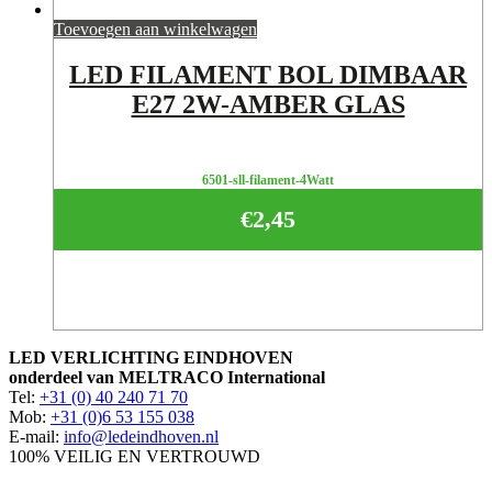
Toevoegen aan winkelwagen
LED FILAMENT BOL DIMBAAR
E27 2W-AMBER GLAS
6501-sll-filament-4Watt
€
2,45
LED VERLICHTING EINDHOVEN
onderdeel van MELTRACO International
Tel:
+31 (0) 40 240 71 70
Mob:
+31 (0)6 53 155 038
E-mail:
info@ledeindhoven.nl
100% VEILIG EN VERTROUWD