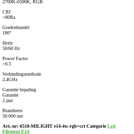
2700K-6500K, RGB
CRI
>80Ra
Gradenbundel
180°
Hertz
50/60 Hz
Power Factor
>0.5
Verbindingsmethode
2,4GHz
Garantie bepaling
Garantie
2 jaar
Branduren
50.000 uur
Art.-nr:
6510-MILIGHT e14-4w-rgb+cct
Categorie
Led
Filement E14