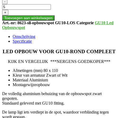
LED
-
OPBOUW
VOOR
+
GU10-
Toevoegen aan winkelwagen
ROND
Art.-nr:
8623-sll-opbouwspot GU10-LOS
Categorie
GU10 Led
COMPLEET
Opbouwspot
aantal
Omschrijving
Specificatie
LED OPBOUW VOOR GU10-ROND COMPLEET
KIJK EN VERGELIJK ***NERGENS GOEDKOPER***
Afmetingen (mm) 80 x 110
Kleur van armatuur Zwart of Wit
Materiaal Aluminium
Montagewijzeopbouw
De volledig aluminium behuizing van de opbouwspot zwart
gespoten.
Standaard geleverd met GU10 fitting.
De lamp ligt iets verdiept in de spot, waardoor verblinding tegen
wordt gegaan.