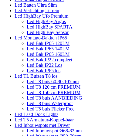
Led Batten Ultra Slim
Led Verlichting Terrein
Led HighBay Ufo Premium
Led HighBay Argos
Led HighBay SPARTA
Led High Bay Sensor
Led Montage-Bakken IP65
Led Bak IP65 120LM
Led Bak IP65 140LM
Led Bak IP65 160LM
Led Bak IP22 compleet
Led Bak IP22 Los
Led Bak IP65 los
Led TL Buizen T8 los
Led T8 buis 60-90-105mm
Led T8 120 cm PREMIUM
Led T8 150 cm PREMIUM
Led T8 buis AANBIEDING
Led T8 buis Waterproof
Led T5 buis Flicker Free
Led Laad Dock Lights
Led T5 Armatuur-Koppel-baar
Led Inbouwspots met Driver
Led Inbouwspot Ø68-82mm