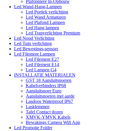
Plafonniere In-Opbouw
Led Wand-Hang-Lampen
Led Portiek verlichting
Led Wand Armaturen
Led Plafond Lampen
Led Hang lampen
Led Trapverlichting Premium
Led Nood Verlichting
Led Tuin verlichting
Led Bewegings-sensors
Led Filement Lampen
Led Filement E27
Led Filement E14
Led Lampen G4
INSTALLATIE MATERIALEN
GST 18 Aansluitsnoeren
Kabelverbinders IP68
Aansluitsnoer Euro
Aansluitsnoeren met aarde
Lasdoos Waterproof IP67
Lasklemmen
Tafel Contact dozen
XMVK-YMVK Kabels
Bewakings Camera Wifi App
Led Promotie Folder