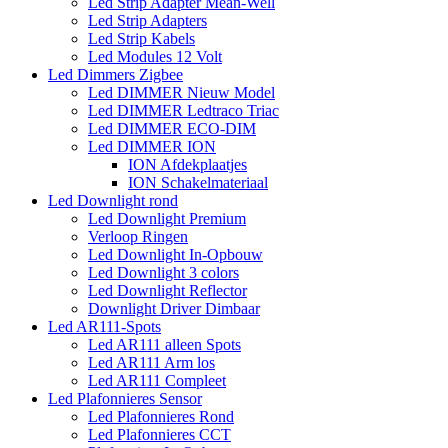
Led Strip Adapter Mean-Well
Led Strip Adapters
Led Strip Kabels
Led Modules 12 Volt
Led Dimmers Zigbee
Led DIMMER Nieuw Model
Led DIMMER Ledtraco Triac
Led DIMMER ECO-DIM
Led DIMMER ION
ION Afdekplaatjes
ION Schakelmateriaal
Led Downlight rond
Led Downlight Premium
Verloop Ringen
Led Downlight In-Opbouw
Led Downlight 3 colors
Led Downlight Reflector
Downlight Driver Dimbaar
Led AR111-Spots
Led AR111 alleen Spots
Led AR111 Arm los
Led AR111 Compleet
Led Plafonnieres Sensor
Led Plafonnieres Rond
Led Plafonnieres CCT