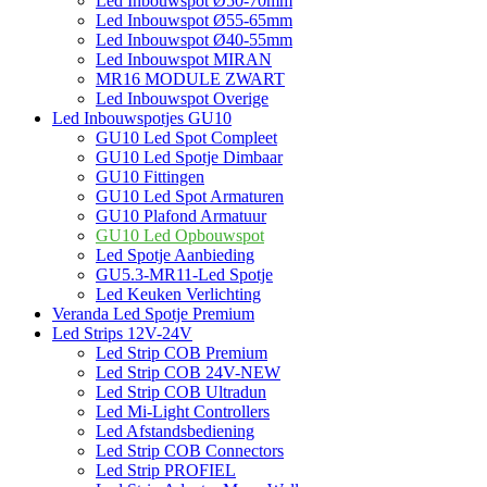
Led Inbouwspot Ø50-70mm
Led Inbouwspot Ø55-65mm
Led Inbouwspot Ø40-55mm
Led Inbouwspot MIRAN
MR16 MODULE ZWART
Led Inbouwspot Overige
Led Inbouwspotjes GU10
GU10 Led Spot Compleet
GU10 Led Spotje Dimbaar
GU10 Fittingen
GU10 Led Spot Armaturen
GU10 Plafond Armatuur
GU10 Led Opbouwspot
Led Spotje Aanbieding
GU5.3-MR11-Led Spotje
Led Keuken Verlichting
Veranda Led Spotje Premium
Led Strips 12V-24V
Led Strip COB Premium
Led Strip COB 24V-NEW
Led Strip COB Ultradun
Led Mi-Light Controllers
Led Afstandsbediening
Led Strip COB Connectors
Led Strip PROFIEL