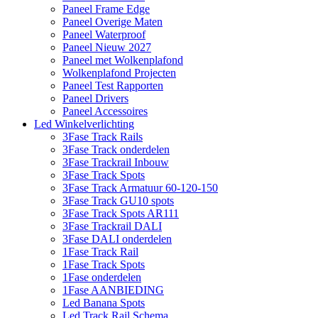
Paneel Frame Edge
Paneel Overige Maten
Paneel Waterproof
Paneel Nieuw 2027
Paneel met Wolkenplafond
Wolkenplafond Projecten
Paneel Test Rapporten
Paneel Drivers
Paneel Accessoires
Led Winkelverlichting
3Fase Track Rails
3Fase Track onderdelen
3Fase Trackrail Inbouw
3Fase Track Spots
3Fase Track Armatuur 60-120-150
3Fase Track GU10 spots
3Fase Track Spots AR111
3Fase Trackrail DALI
3Fase DALI onderdelen
1Fase Track Rail
1Fase Track Spots
1Fase onderdelen
1Fase AANBIEDING
Led Banana Spots
Led Track Rail Schema