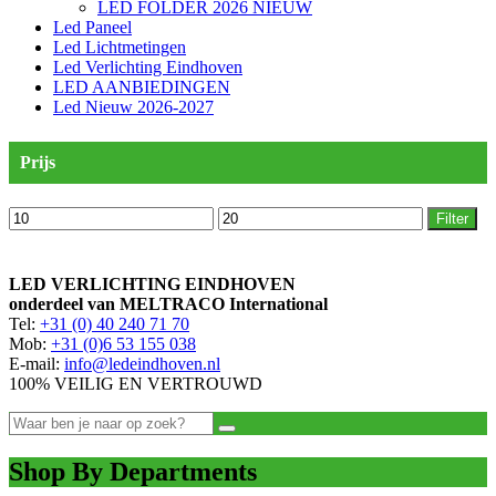
LED FOLDER 2026 NIEUW
Led Paneel
Led Lichtmetingen
Led Verlichting Eindhoven
LED AANBIEDINGEN
Led Nieuw 2026-2027
Prijs
Min.
Max.
Filter
prijs
prijs
LED VERLICHTING EINDHOVEN
onderdeel van MELTRACO International
Tel:
+31 (0) 40 240 71 70
Mob:
+31 (0)6 53 155 038
E-mail:
info@ledeindhoven.nl
100% VEILIG EN VERTROUWD
Shop By Departments