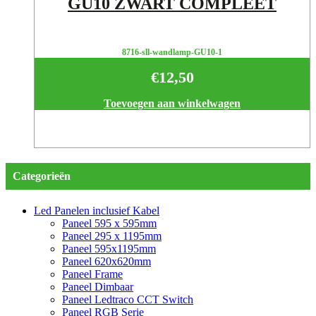
GU10 ZWART COMPLEET
8716-sll-wandlamp-GU10-1
€
12,50
Toevoegen aan winkelwagen
Categorieën
Led Panelen inclusief Kabel
Paneel 595 x 595mm
Paneel 295 x 1195mm
Paneel 595x1195mm
Paneel 620x620mm
Paneel Frame
Paneel Dimbaar
Paneel Ledtraco CCT Switch
Paneel RGB Serie