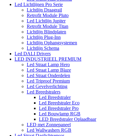
Led Lichtlijnen Pro Serie
Lichtlijn Draagrail
Retrofit Module Pluto
Led Lichtlijn Jupiter
Retrofit Module Titan
Lichtlijn Blindplaten
Lichtlijn Plug-Inn
Lichtlijn Ophangsystemen
Lichtlijn Schema
Led DALI Drivers
LED INDUSTRIEEL PREMIUM
Led Straat Lamp Hero
Led Straat Lamp Blaze
Led Straat Onderdelen
Led Triproof Premium
Led Gevelverlichting
Led Breedstralers
Led Breedstraler
Led Breedstraler Eco
Led Breedstraler Pro
Led Bouwlamp RGB
LED Breedstraler Oplaadbaar
LED met Zonnepaneel
Led Wallwashers RGB
Led Straat Daglichtsensor