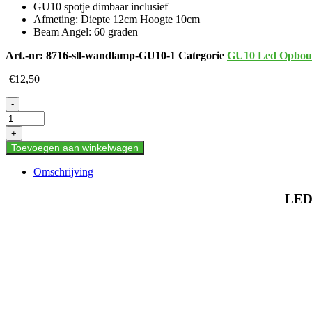
GU10 spotje dimbaar inclusief
Afmeting: Diepte 12cm Hoogte 10cm
Beam Angel: 60 graden
Art.-nr:
8716-sll-wandlamp-GU10-1
Categorie
GU10 Led Opbou
€
12,50
LED
-
WANDARMATUUR
VOOR
+
GU10
Toevoegen aan winkelwagen
ZWART
COMPLEET
Omschrijving
aantal
LED