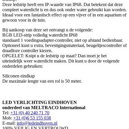
Deze ledstrip heeft een IP-waarde van IP68. Dat betekent dat deze
compleet waterdicht is en dus ook onder water gebruikt kan worden.
Ideaal voor een fantastisch effect op een vijver of in een aquarium of
gewoon voor in de tuin.
Bij aankoop van deze set ontvangt u de volgende:
RGB LED-strip volledig waterdicht IP68
standaard 1 voedingsadapter-controller, niet op afstand bedienbaar.
Optioneel kunt u extra, bevestigingsmateriaal, beugeltjescontroller of
draadloze controller kiezen.
OPGELET: Knipt u de ledstrip op maat? Dan moet je het
uiteindelijk weer waterdicht maken. Dit kunt u door de volgende
onderdelen gebruiken:
Siliconen eindkap
De maximale lengte van een rol is 50 meter.
LED VERLICHTING EINDHOVEN
onderdeel van MELTRACO International
Tel:
+31 (0) 40 240 71 70
Mob:
+31 (0)6 53 155 038
E-mail:
info@ledeindhoven.nl
100% VEILIG EN VERTROUWD