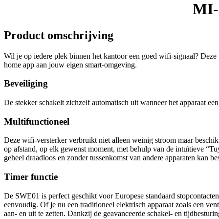
MI
Product omschrijving
Wil je op iedere plek binnen het kantoor een goed wifi-signaal? Deze
home app aan jouw eigen smart-omgeving.
Beveiliging
De stekker schakelt zichzelf automatisch uit wanneer het apparaat een
Multifunctioneel
Deze wifi-versterker verbruikt niet alleen weinig stroom maar beschik
op afstand, op elk gewenst moment, met behulp van de intuïtieve “Tuy
geheel draadloos en zonder tussenkomst van andere apparaten kan bes
Timer functie
De SWE01 is perfect geschikt voor Europese standaard stopcontacten en
eenvoudig. Of je nu een traditioneel elektrisch apparaat zoals een ve
aan- en uit te zetten. Dankzij de geavanceerde schakel- en tijdbestu