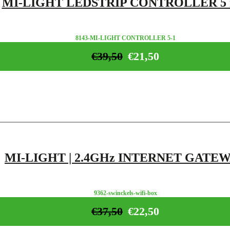
MI-LIGHT LEDSTRIP CONTROLLER 5 i
8143-MI-LIGHT CONTROLLER 5-1
€
39,50
€
21,50
MI-LIGHT | 2.4GHz INTERNET GATE
9362-swinckels-wifi-box
€
37,50
€
22,50