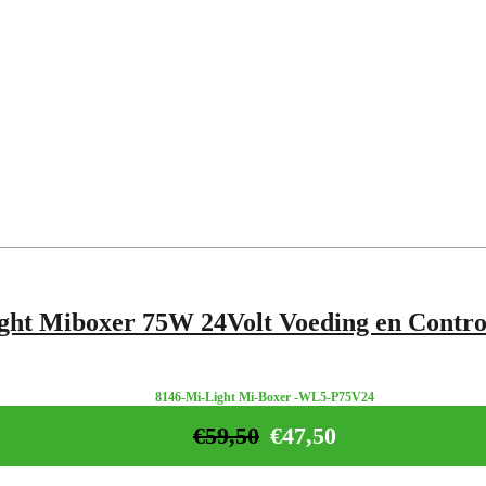
ght Miboxer 75W 24Volt Voeding en Control
8146-Mi-Light Mi-Boxer -WL5-P75V24
€
59,50
€
47,50