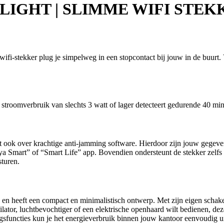
-LIGHT | SLIMME WIFI STEK
 wifi-stekker plug je simpelweg in een stopcontact bij jouw in de buur
 stroomverbruik van slechts 3 watt of lager detecteert gedurende 40 mi
t ook over krachtige anti-jamming software. Hierdoor zijn jouw gegevens
a Smart” of “Smart Life” app. Bovendien ondersteunt de stekker zelfs 
turen.
 heeft een compact en minimalistisch ontwerp. Met zijn eigen schakelaa
ntilator, luchtbevochtiger of een elektrische openhaard wilt bedienen, 
ringsfuncties kun je het energieverbruik binnen jouw kantoor eenvoudi