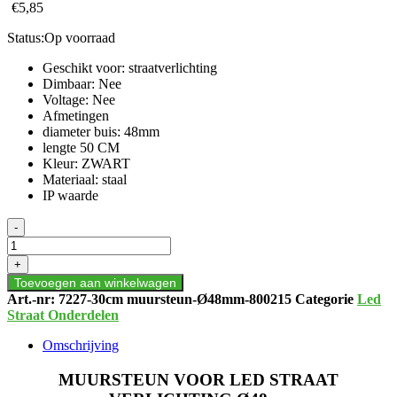
€
5,85
Status:
Op voorraad
Geschikt voor: straatverlichting
Dimbaar: Nee
Voltage: Nee
Afmetingen
diameter buis: 48mm
lengte 50 CM
Kleur: ZWART
Materiaal: staal
IP waarde
MUURSTEUN
-
VOOR
LED
+
STRAAT
Toevoegen aan winkelwagen
VERLICHTING
Art.-nr:
7227-30cm muursteun-Ø48mm-800215
Categorie
Led
Ø48cm
Straat Onderdelen
aantal
Omschrijving
MUURSTEUN VOOR LED STRAAT