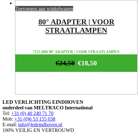
Toevoegen aan winkelwagen
80° ADAPTER | VOOR
STRAATLAMPEN
7225 Ø60 90° ADAPTER | VOOR STRAATLAMPEN
€
24,50
€
18,50
LED VERLICHTING EINDHOVEN
onderdeel van MELTRACO International
Tel:
+31 (0) 40 240 71 70
Mob:
+31 (0)6 53 155 038
E-mail:
info@ledeindhoven.nl
100% VEILIG EN VERTROUWD