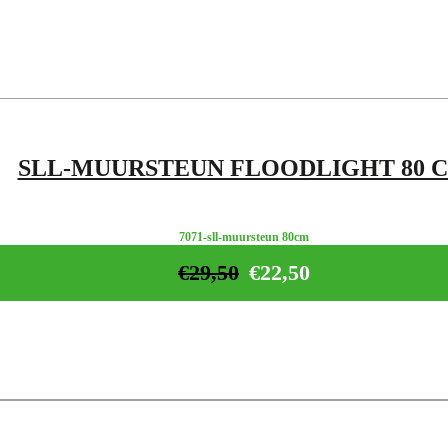
SLL-MUURSTEUN FLOODLIGHT 80 
7071-sll-muursteun 80cm
€
29,50
€
22,50