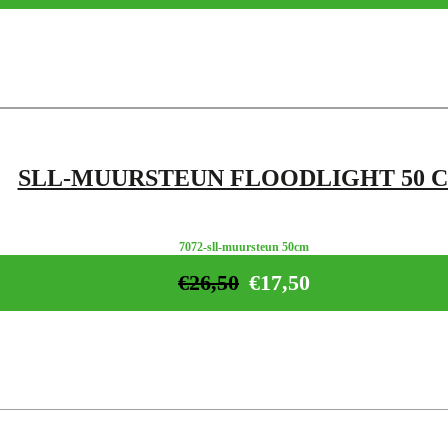
SLL-MUURSTEUN FLOODLIGHT 50 
7072-sll-muursteun 50cm
€
26,50
€
17,50