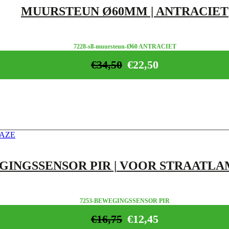
MUURSTEUN Ø60MM | ANTRACIET
7228-sll-muursteun-Ø60 ANTRACIET
€
34,50
€
22,50
INGSSENSOR PIR | VOOR STRAATLA
7253-BEWEGINGSSENSOR PIR
€
16,75
€
12,45