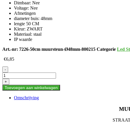
Dimbaar: Nee
Voltage: Nee
Afmetingen
diameter buis: 48mm
lengte 50 CM
Kleur: ZWART
Materiaal: staal
IP waarde
Art.-nr:
7226-50cm muursteun-Ø48mm-800215
Categorie
Led St
€
6,85
MUURSTEUN
-
VOOR
LED
+
STRAAT
Toevoegen aan winkelwagen
VERLICHTING
Ø48cm
Omschrijving
aantal
MUU
STRAA