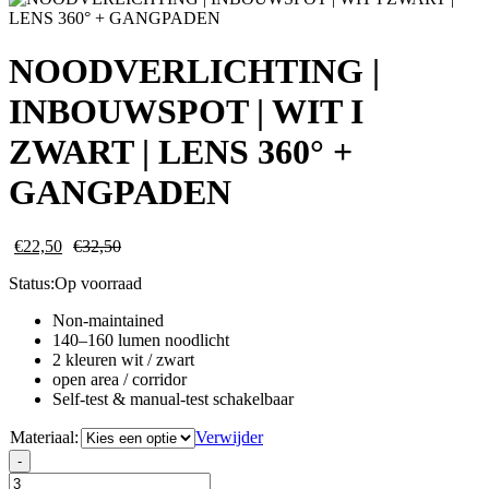
NOODVERLICHTING |
INBOUWSPOT | WIT I
ZWART | LENS 360° +
GANGPADEN
€
22,50
€
32,50
Status:
Op voorraad
Non-maintained
140–160 lumen noodlicht
2 kleuren wit / zwart
open area / corridor
Self-test & manual-test schakelbaar
Materiaal:
Verwijder
NOODVERLICHTING
-
|