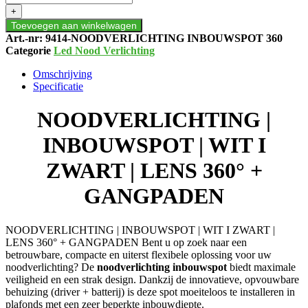
INBOUWSPOT
+
|
Toevoegen aan winkelwagen
WIT
Art.-nr:
9414-NOODVERLICHTING INBOUWSPOT 360
I
Categorie
Led Nood Verlichting
ZWART
|
Omschrijving
LENS
Specificatie
360°
+
NOODVERLICHTING |
GANGPADEN
aantal
INBOUWSPOT | WIT I
ZWART | LENS 360° +
GANGPADEN
NOODVERLICHTING | INBOUWSPOT | WIT I ZWART |
LENS 360° + GANGPADEN Bent u op zoek naar een
betrouwbare, compacte en uiterst flexibele oplossing voor uw
noodverlichting?
De
noodverlichting inbouwspot
biedt maximale
veiligheid en een strak design
.
Dankzij de innovatieve, opvouwbare
behuizing (driver + batterij) is deze spot moeiteloos te installeren in
plafonds met een zeer beperkte inbouwdiepte
.