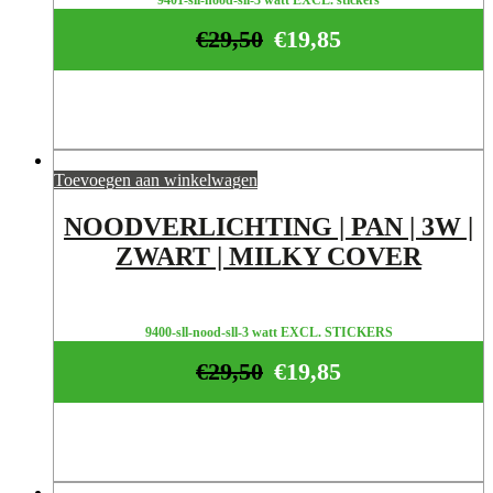
€
29,50
€
19,85
Toevoegen aan winkelwagen
NOODVERLICHTING | PAN | 3W |
ZWART | MILKY COVER
9400-sll-nood-sll-3 watt EXCL. STICKERS
€
29,50
€
19,85