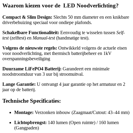
Waarom kiezen voor de LED Noodverlichting?
Compact & Slim Design:
Slechts 50 mm diameter en een knikbare
driverbehuizing speciaal voor ondiepe plafonds
.
Schakelbare Functionaliteit:
Eenvoudig te wisselen tussen
Self-
test
(zelftest) en
Manual-test
(handmatige test)
.
Volgens de nieuwste regels:
Ontwikkeld volgens de actuele eisen
voor noodverlichting, met thermisch batterijbeheer en 1kV
overspanningsbeveiliging
Duurzame LiFePO4 Batterij:
Garandeert een minimale
noodstroomduur van 3 uur bij stroomuitval
.
Lange Garantie:
U ontvangt 4 jaar garantie op het armatuur en 2
jaar op de batterij
.
Technische Specificaties:
Montage:
Verzonken inbouw (Zaagmaat/Cutout: 43–44 mm)
Lichtopbrengst:
140 lumen (Open ruimte) / 160 lumen
(Gangpaden)