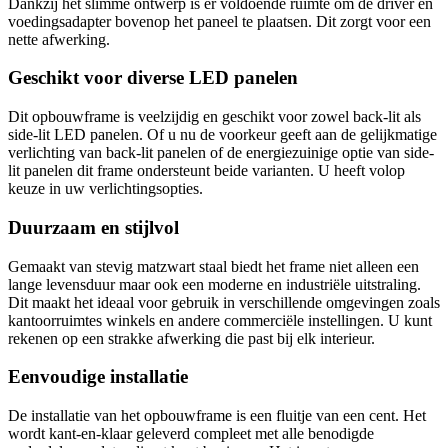
Dankzij het slimme ontwerp is er voldoende ruimte om de driver en
voedingsadapter bovenop het paneel te plaatsen. Dit zorgt voor een
nette afwerking.
Geschikt voor diverse LED panelen
Dit opbouwframe is veelzijdig en geschikt voor zowel back-lit als
side-lit LED panelen. Of u nu de voorkeur geeft aan de gelijkmatige
verlichting van back-lit panelen of de energiezuinige optie van side-
lit panelen dit frame ondersteunt beide varianten. U heeft volop
keuze in uw verlichtingsopties.
Duurzaam en stijlvol
Gemaakt van stevig matzwart staal biedt het frame niet alleen een
lange levensduur maar ook een moderne en industriële uitstraling.
Dit maakt het ideaal voor gebruik in verschillende omgevingen zoals
kantoorruimtes winkels en andere commerciële instellingen. U kunt
rekenen op een strakke afwerking die past bij elk interieur.
Eenvoudige installatie
De installatie van het opbouwframe is een fluitje van een cent. Het
wordt kant-en-klaar geleverd compleet met alle benodigde