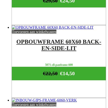
€
29,50
€
24,50
Toevoegen aan winkelwagen
OPBOUWFRAME 60X60 BACK-
EN-SIDE-LIT
5071-sll-panframe-600
€
22,50
€
14,50
Toevoegen aan winkelwagen