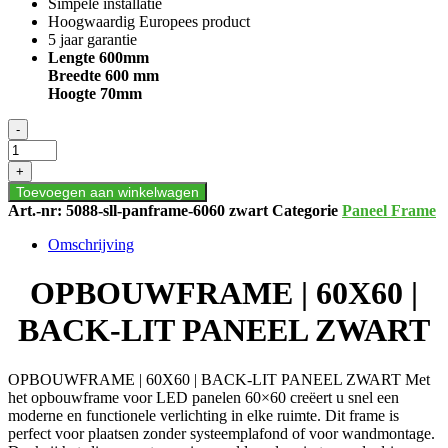
Simpele installatie
Hoogwaardig Europees product
5 jaar garantie
Lengte 600mm
Breedte 600 mm
Hoogte 70mm
OPBOUWFRAME
-
|
60X60
+
|
Toevoegen aan winkelwagen
BACK-
Art.-nr:
5088-sll-panframe-6060 zwart
Categorie
Paneel Frame
LIT
PANEEL
Omschrijving
ZWART
aantal
OPBOUWFRAME | 60X60 |
BACK-LIT PANEEL ZWART
OPBOUWFRAME | 60X60 | BACK-LIT PANEEL ZWART Met
het opbouwframe voor LED panelen 60×60 creëert u snel een
moderne en functionele verlichting in elke ruimte. Dit frame is
perfect voor plaatsen zonder systeemplafond of voor wandmontage.