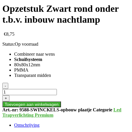
Opzetstuk Zwart rond onder
t.b.v. inbouw nachtlamp
€
8,75
Status:
Op voorraad
Combineer naar wens
Schuifsysteem
80x80x12mm
PMMA
Transparant midden
Opzetstuk
-
Zwart
rond
+
onder
Toevoegen aan winkelwagen
t.b.v.
Art.-nr:
9588-SWINCKELS-opbouw plaatje
Categorie
Led
inbouw
Trapverlichting Premium
nachtlamp
aantal
Omschrijving