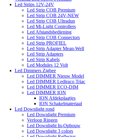
Led Strips 12V-24V
Led Strip COB Premium
Led Strip COB 24V-NEW
Led Strip COB Ultradun
Led Mi-Light Controllers
Led Afstandsbediening
Led Strip COB Connectors
Led Strip PROFIEL
Led Strip Adapter Mean-Well
Led Strip Adapters
Led Strip Kabels
Led Modules 12 Volt
Led Dimmers Zigbee
Led DIMMER Nieuw Model
Led DIMMER Ledtraco Triac
Led DIMMER ECO-DIM
Led DIMMER ION
ION Afdekplaatjes
ION Schakelmateriaal
Led Downlight rond
Led Downlight Premium
Verloop Ringen
Led Downlight In-Opbouw
Led Downlight 3 colors
Led Downlight Reflector