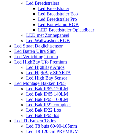
Led Breedstralers
Led Breedstraler
Led Breedstraler Eco
Led Breedstraler Pro
Led Bouwlamp RGB
LED Breedstraler Oplaadbaar
LED met Zonnepaneel
Led Wallwashers RGB
Led Straat Daglichtsensor
Led Batten Ultra Slim
Led Verlichting Terrein
Led HighBay Ufo Premium
Led HighBay Argos
Led HighBay SPARTA
Led High Bay Sensor
Led Montage-Bakken IP65
Led Bak IP65 120LM
Led Bak IP65 140LM
Led Bak IP65 160LM
Led Bak IP22 compleet
Led Bak IP22 Los
Led Bak IP65 los
Led TL Buizen T8 los
Led T8 buis 60-90-105mm
Led T8 120 cm PREMIUM