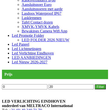
Kabelverbinders IP68
Aansluitsnoer Euro
Aansluitsnoeren met aarde
Lasdoos Waterproof IP67
Lasklemmen
Tafel Contact dozen
XMVK-YMVK Kabels
Bewakings Camera Wifi App
Led Promotie Folder
LED FOLDER 2026 NIEUW
Led Paneel
Led Lichtmetingen
Led Verlichting Eindhoven
LED AANBIEDINGEN
Led Nieuw 2026-2027
Prijs
Min.
Max.
Filter
prijs
prijs
LED VERLICHTING EINDHOVEN
onderdeel van MELTRACO International