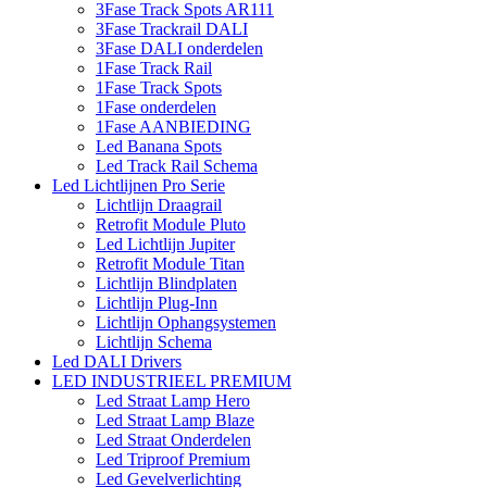
3Fase Track Spots AR111
3Fase Trackrail DALI
3Fase DALI onderdelen
1Fase Track Rail
1Fase Track Spots
1Fase onderdelen
1Fase AANBIEDING
Led Banana Spots
Led Track Rail Schema
Led Lichtlijnen Pro Serie
Lichtlijn Draagrail
Retrofit Module Pluto
Led Lichtlijn Jupiter
Retrofit Module Titan
Lichtlijn Blindplaten
Lichtlijn Plug-Inn
Lichtlijn Ophangsystemen
Lichtlijn Schema
Led DALI Drivers
LED INDUSTRIEEL PREMIUM
Led Straat Lamp Hero
Led Straat Lamp Blaze
Led Straat Onderdelen
Led Triproof Premium
Led Gevelverlichting