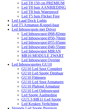
Led T8 150 cm PREMIUM
Led T8 buis AANBIEDING
Led T8 buis Waterproof
Led T5 buis Flicker Free
Led Laad Dock Lights
Led T5 Armatuur-Koppel-baar
Led Inbouwspots met Driver
Led Inbouwspot Ø68-82mm
Led Inbouwspot Ø50-70mm
Led Inbouwspot Ø55-65mm
Led Inbouwspot Ø40-55mm
Led Inbouwspot MIRAN
MR16 MODULE ZWART
Led Inbouwspot Overige
Led Inbouwspotjes GU10
GU10 Led Spot Compleet
GU10 Led Spotje Dimbaar
GU10 Fittingen
GU10 Led Spot Armaturen
GU10 Plafond Armatuur
GU10 Led Opbouwspot
Led Spotje Aanbieding
GU5.3-MR11-Led Spotje
Led Keuken Verlichting
Veranda Led Spotje Premium