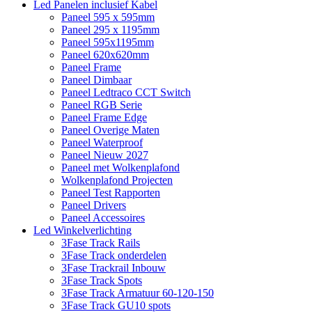
Led Panelen inclusief Kabel
Paneel 595 x 595mm
Paneel 295 x 1195mm
Paneel 595x1195mm
Paneel 620x620mm
Paneel Frame
Paneel Dimbaar
Paneel Ledtraco CCT Switch
Paneel RGB Serie
Paneel Frame Edge
Paneel Overige Maten
Paneel Waterproof
Paneel Nieuw 2027
Paneel met Wolkenplafond
Wolkenplafond Projecten
Paneel Test Rapporten
Paneel Drivers
Paneel Accessoires
Led Winkelverlichting
3Fase Track Rails
3Fase Track onderdelen
3Fase Trackrail Inbouw
3Fase Track Spots
3Fase Track Armatuur 60-120-150
3Fase Track GU10 spots