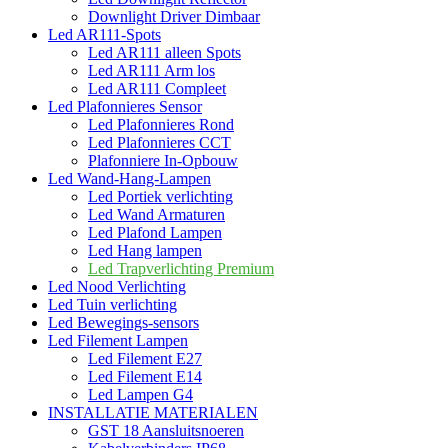
Downlight Driver Dimbaar
Led AR111-Spots
Led AR111 alleen Spots
Led AR111 Arm los
Led AR111 Compleet
Led Plafonnieres Sensor
Led Plafonnieres Rond
Led Plafonnieres CCT
Plafonniere In-Opbouw
Led Wand-Hang-Lampen
Led Portiek verlichting
Led Wand Armaturen
Led Plafond Lampen
Led Hang lampen
Led Trapverlichting Premium
Led Nood Verlichting
Led Tuin verlichting
Led Bewegings-sensors
Led Filement Lampen
Led Filement E27
Led Filement E14
Led Lampen G4
INSTALLATIE MATERIALEN
GST 18 Aansluitsnoeren