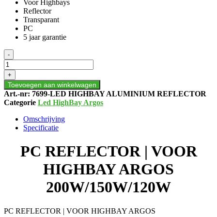
Voor Highbays
Reflector
Transparant
PC
5 jaar garantie
PC
-
REFLECTOR
|
+
VOOR
Toevoegen aan winkelwagen
HIGHBAY
Art.-nr:
7699-LED HIGHBAY ALUMINIUM REFLECTOR
ARGOS
Categorie
Led HighBay Argos
200W/150W/120W
aantal
Omschrijving
Specificatie
PC REFLECTOR | VOOR
HIGHBAY ARGOS
200W/150W/120W
PC REFLECTOR | VOOR HIGHBAY ARGOS