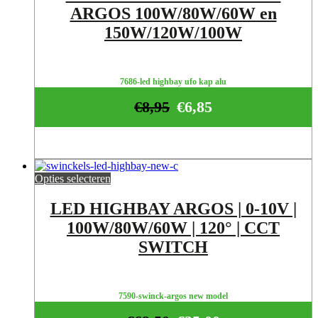
ARGOS 100W/80W/60W en
150W/120W/100W
7686-led highbay ufo kap alu
€
8,95
€
6,85
Opties selecteren
LED HIGHBAY ARGOS | 0-10V |
100W/80W/60W | 120° | CCT
SWITCH
7590-swinck-argos new model