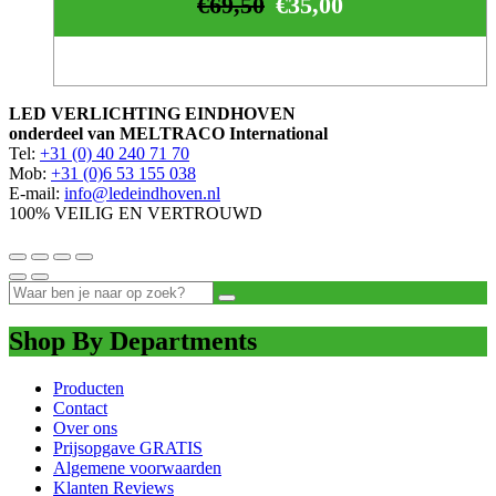
€
69,50
€
35,00
LED VERLICHTING EINDHOVEN
onderdeel van MELTRACO International
Tel:
+31 (0) 40 240 71 70
Mob:
+31 (0)6 53 155 038
E-mail:
info@ledeindhoven.nl
100% VEILIG EN VERTROUWD
Shop By Departments
Producten
Contact
Over ons
Prijsopgave GRATIS
Algemene voorwaarden
Klanten Reviews