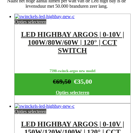
Naast het hoge aantal lumen per watt van de Led high bay is de
levensduur met 50.000 branduren zeer lang.
Opties selecteren
LED HIGHBAY ARGOS | 0-10V |
100W/80W/60W | 120° | CCT
SWITCH
7590-swinck-argos new model
€
69,50
€
35,00
Opties selecteren
Opties selecteren
LED HIGHBAY ARGOS | 0-10V |
150W/120W/100W | 120° | CCT