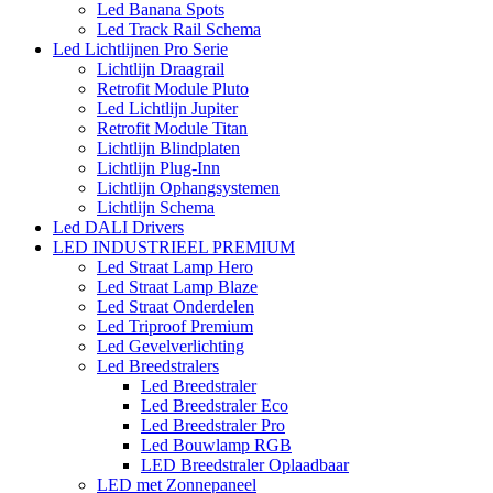
Led Banana Spots
Led Track Rail Schema
Led Lichtlijnen Pro Serie
Lichtlijn Draagrail
Retrofit Module Pluto
Led Lichtlijn Jupiter
Retrofit Module Titan
Lichtlijn Blindplaten
Lichtlijn Plug-Inn
Lichtlijn Ophangsystemen
Lichtlijn Schema
Led DALI Drivers
LED INDUSTRIEEL PREMIUM
Led Straat Lamp Hero
Led Straat Lamp Blaze
Led Straat Onderdelen
Led Triproof Premium
Led Gevelverlichting
Led Breedstralers
Led Breedstraler
Led Breedstraler Eco
Led Breedstraler Pro
Led Bouwlamp RGB
LED Breedstraler Oplaadbaar
LED met Zonnepaneel