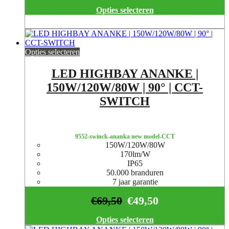
Opties selecteren
Opties selecteren
LED HIGHBAY ANANKE |
150W/120W/80W | 90° | CCT-
SWITCH
9552-swinck-ananka new model-CCT
150W/120W/80W
170lm/W
IP65
50.000 branduren
7 jaar garantie
€
69,50
€
49,50
Opties selecteren