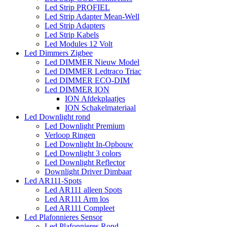
Led Strip PROFIEL
Led Strip Adapter Mean-Well
Led Strip Adapters
Led Strip Kabels
Led Modules 12 Volt
Led Dimmers Zigbee
Led DIMMER Nieuw Model
Led DIMMER Ledtraco Triac
Led DIMMER ECO-DIM
Led DIMMER ION
ION Afdekplaatjes
ION Schakelmateriaal
Led Downlight rond
Led Downlight Premium
Verloop Ringen
Led Downlight In-Opbouw
Led Downlight 3 colors
Led Downlight Reflector
Downlight Driver Dimbaar
Led AR111-Spots
Led AR111 alleen Spots
Led AR111 Arm los
Led AR111 Compleet
Led Plafonnieres Sensor
Led Plafonnieres Rond