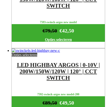
SWITCH
7593-swinck-argos new model
€
79,50
€
42,50
Opties selecteren
Opties selecteren
LED HIGHBAY ARGOS | 0-10V |
200W/150W/120W | 120° | CCT
SWITCH
7592-swinck-argos new model-200
€
89,50
€
49,50