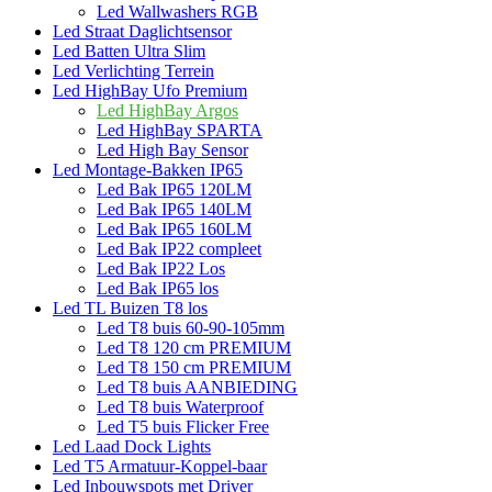
Led Wallwashers RGB
Led Straat Daglichtsensor
Led Batten Ultra Slim
Led Verlichting Terrein
Led HighBay Ufo Premium
Led HighBay Argos
Led HighBay SPARTA
Led High Bay Sensor
Led Montage-Bakken IP65
Led Bak IP65 120LM
Led Bak IP65 140LM
Led Bak IP65 160LM
Led Bak IP22 compleet
Led Bak IP22 Los
Led Bak IP65 los
Led TL Buizen T8 los
Led T8 buis 60-90-105mm
Led T8 120 cm PREMIUM
Led T8 150 cm PREMIUM
Led T8 buis AANBIEDING
Led T8 buis Waterproof
Led T5 buis Flicker Free
Led Laad Dock Lights
Led T5 Armatuur-Koppel-baar
Led Inbouwspots met Driver