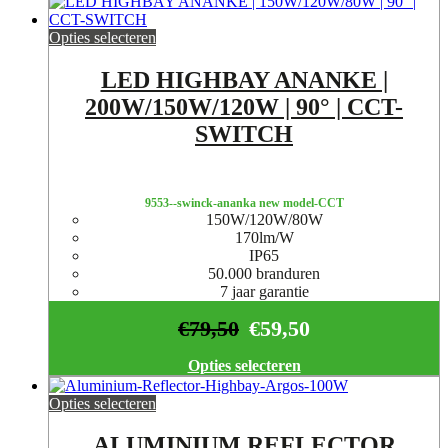
Opties selecteren
LED HIGHBAY ANANKE |
200W/150W/120W | 90° | CCT-
SWITCH
9553--swinck-ananka new model-CCT
150W/120W/80W
170lm/W
IP65
50.000 branduren
7 jaar garantie
€
79,50
€
59,50
Opties selecteren
Opties selecteren
ALUMINIUM REFLECTOR