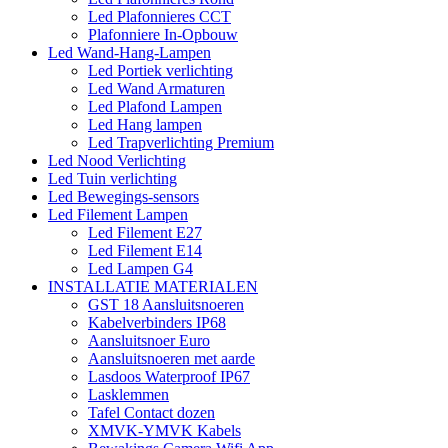
Led Plafonnieres CCT
Plafonniere In-Opbouw
Led Wand-Hang-Lampen
Led Portiek verlichting
Led Wand Armaturen
Led Plafond Lampen
Led Hang lampen
Led Trapverlichting Premium
Led Nood Verlichting
Led Tuin verlichting
Led Bewegings-sensors
Led Filement Lampen
Led Filement E27
Led Filement E14
Led Lampen G4
INSTALLATIE MATERIALEN
GST 18 Aansluitsnoeren
Kabelverbinders IP68
Aansluitsnoer Euro
Aansluitsnoeren met aarde
Lasdoos Waterproof IP67
Lasklemmen
Tafel Contact dozen
XMVK-YMVK Kabels