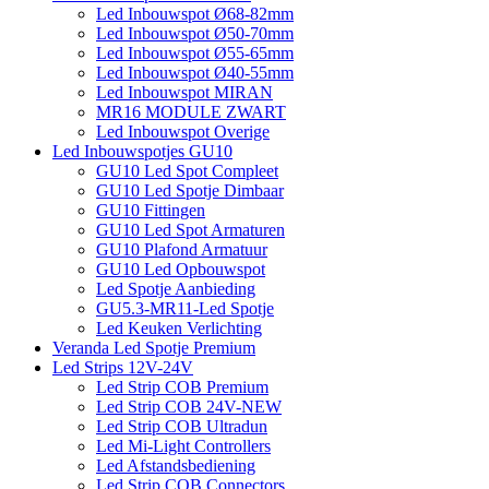
Led Inbouwspot Ø68-82mm
Led Inbouwspot Ø50-70mm
Led Inbouwspot Ø55-65mm
Led Inbouwspot Ø40-55mm
Led Inbouwspot MIRAN
MR16 MODULE ZWART
Led Inbouwspot Overige
Led Inbouwspotjes GU10
GU10 Led Spot Compleet
GU10 Led Spotje Dimbaar
GU10 Fittingen
GU10 Led Spot Armaturen
GU10 Plafond Armatuur
GU10 Led Opbouwspot
Led Spotje Aanbieding
GU5.3-MR11-Led Spotje
Led Keuken Verlichting
Veranda Led Spotje Premium
Led Strips 12V-24V
Led Strip COB Premium
Led Strip COB 24V-NEW
Led Strip COB Ultradun
Led Mi-Light Controllers
Led Afstandsbediening
Led Strip COB Connectors