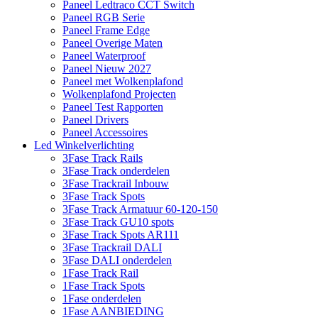
Paneel Ledtraco CCT Switch
Paneel RGB Serie
Paneel Frame Edge
Paneel Overige Maten
Paneel Waterproof
Paneel Nieuw 2027
Paneel met Wolkenplafond
Wolkenplafond Projecten
Paneel Test Rapporten
Paneel Drivers
Paneel Accessoires
Led Winkelverlichting
3Fase Track Rails
3Fase Track onderdelen
3Fase Trackrail Inbouw
3Fase Track Spots
3Fase Track Armatuur 60-120-150
3Fase Track GU10 spots
3Fase Track Spots AR111
3Fase Trackrail DALI
3Fase DALI onderdelen
1Fase Track Rail
1Fase Track Spots
1Fase onderdelen
1Fase AANBIEDING