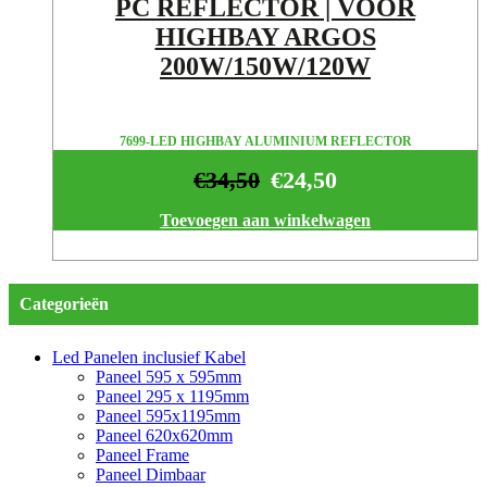
PC REFLECTOR | VOOR
HIGHBAY ARGOS
200W/150W/120W
7699-LED HIGHBAY ALUMINIUM REFLECTOR
€
34,50
€
24,50
Toevoegen aan winkelwagen
Categorieën
Led Panelen inclusief Kabel
Paneel 595 x 595mm
Paneel 295 x 1195mm
Paneel 595x1195mm
Paneel 620x620mm
Paneel Frame
Paneel Dimbaar