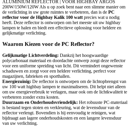
ALUMINIUM REFLECTOR | VOOR HIGHBAY ARGOS
200W/150W/120W Als u op zoek bent naar een slimme manier om
de verlichting in uw grote ruimtes te verbeteren, dan is de
PC
reflector voor de Highbay Kalik 100 watt
precies wat u nodig
heeft. Deze reflector is ontworpen om het meeste uit uw highbay
lampen te halen en biedt een effectieve oplossing voor heldere en
gelijkmatige verlichting.
Waarom Kiezen voor de PC Reflector?
Gelijkmatige Lichtverdeling:
Dankzij het hoogwaardige
polycarbonaat materiaal en doordachte ontwerp zorgt deze reflector
voor een uniforme spreiding van licht. Dit vermindert ongewenste
schaduwen en zorgt voor een heldere verlichting, perfect voor
magazijnen, fabrieken en sporthallen.
Energiezuinig:
De reflector is ontworpen om de lichtopbrengst van
uw 100 watt highbay lampen te maximaliseren. Dit helpt niet alleen
om uw energieverbruik te verlagen, maar ook om de lichtkwaliteit te
verbeteren zonder extra kosten.
Duurzaam en Onderhoudsvriendelijk:
Het robuuste PC-materiaal
is bestand tegen stoten en verkleuring, wat de levensduur van de
reflector verlengt. Bovendien is hij eenvoudig te reinigen, wat
bijdraagt aan lagere onderhoudskosten en een langere levensduur
van uw verlichting.