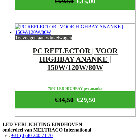
€
69,50
€
35,00
Toevoegen aan winkelwagen
PC REFLECTOR | VOOR
HIGHBAY ANANKE |
150W/120W/80W
7697-LED HIGHBAY pvc ananka
€
34,50
€
29,50
LED VERLICHTING EINDHOVEN
onderdeel van MELTRACO International
Tel:
+31 (0) 40 240 71 70