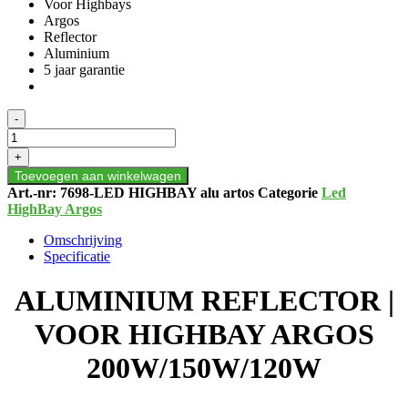
Voor Highbays
Argos
Reflector
Aluminium
5 jaar garantie
ALUMINIUM
-
REFLECTOR
|
+
VOOR
Toevoegen aan winkelwagen
HIGHBAY
Art.-nr:
7698-LED HIGHBAY alu artos
Categorie
Led
ARGOS
HighBay Argos
200W/150W/120W
aantal
Omschrijving
Specificatie
ALUMINIUM REFLECTOR |
VOOR HIGHBAY ARGOS
200W/150W/120W