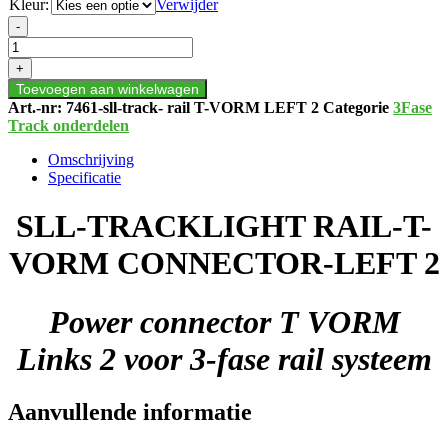
Kleur:
Verwijder
SLL-
-
TRACKLIGHT
RAIL-
+
T-
Toevoegen aan winkelwagen
VORM
Art.-nr:
7461-sll-track- rail T-VORM LEFT 2
Categorie
3Fase
CONNECTOR
Track onderdelen
LEFT
2
Omschrijving
aantal
Specificatie
SLL-TRACKLIGHT RAIL-T-
VORM CONNECTOR-LEFT 2
Power connector T VORM
Links 2 voor 3-fase rail systeem
Aanvullende informatie