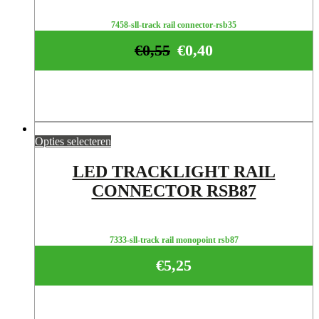
7458-sll-track rail connector-rsb35
€
0,55
€
0,40
Opties selecteren
LED TRACKLIGHT RAIL
CONNECTOR RSB87
7333-sll-track rail monopoint rsb87
€
5,25