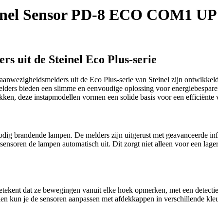
inel Sensor PD-8 ECO COM1 U
s uit de Steinel Eco Plus-serie
zigheidsmelders uit de Eco Plus-serie van Steinel zijn ontwikkeld
melders bieden een slimme en eenvoudige oplossing voor energiebespare
ken, deze instapmodellen vormen een solide basis voor een efficiënte v
dig brandende lampen. De melders zijn uitgerust met geavanceerde infra
 sensoren de lampen automatisch uit. Dit zorgt niet alleen voor een lag
betekent dat ze bewegingen vanuit elke hoek opmerken, met een detectieb
en kun je de sensoren aanpassen met afdekkappen in verschillende kleure