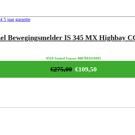
nel Bewegingsmelder IS 345 MX Highbay 
9519-Steinel Sensor-4007841010492
€
275,00
€
109,50