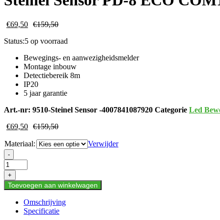
Steinel Sensor PD-8 ECO CO
€
69,50
€
159,50
Status:
5 op voorraad
Bewegings- en aanwezigheidsmelder
Montage inbouw
Detectiebereik 8m
IP20
5 jaar garantie
Art.-nr:
9510-Steinel Sensor -4007841087920
Categorie
Led Bewe
€
69,50
€
159,50
Materiaal:
Verwijder
Steinel
-
Sensor
PD-
+
8
Toevoegen aan winkelwagen
ECO
COM1
Omschrijving
UP
Specificatie
SW