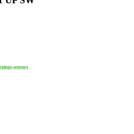
M1 UP SW
gings-sensors