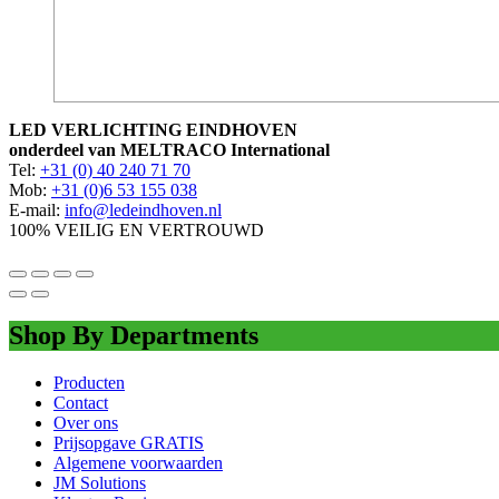
LED VERLICHTING EINDHOVEN
onderdeel van MELTRACO International
Tel:
+31 (0) 40 240 71 70
Mob:
+31 (0)6 53 155 038
E-mail:
info@ledeindhoven.nl
100% VEILIG EN VERTROUWD
Shop By Departments
Producten
Contact
Over ons
Prijsopgave GRATIS
Algemene voorwaarden
JM Solutions