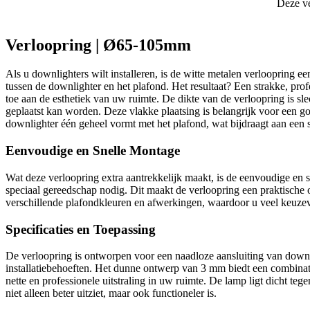
Deze ve
Verloopring | Ø65-105mm
Als u downlighters wilt installeren, is de witte metalen verlooprin
tussen de downlighter en het plafond. Het resultaat? Een strakke, profe
toe aan de esthetiek van uw ruimte. De dikte van de verloopring is sl
geplaatst kan worden. Deze vlakke plaatsing is belangrijk voor een g
downlighter één geheel vormt met het plafond, wat bijdraagt aan een 
Eenvoudige en Snelle Montage
Wat deze verloopring extra aantrekkelijk maakt, is de eenvoudige en sne
speciaal gereedschap nodig. Dit maakt de verloopring een praktische o
verschillende plafondkleuren en afwerkingen, waardoor u veel keuzevr
Specificaties en Toepassing
De verloopring is ontworpen voor een naadloze aansluiting van down
installatiebehoeften. Het dunne ontwerp van 3 mm biedt een combinatie
nette en professionele uitstraling in uw ruimte. De lamp ligt dicht te
niet alleen beter uitziet, maar ook functioneler is.