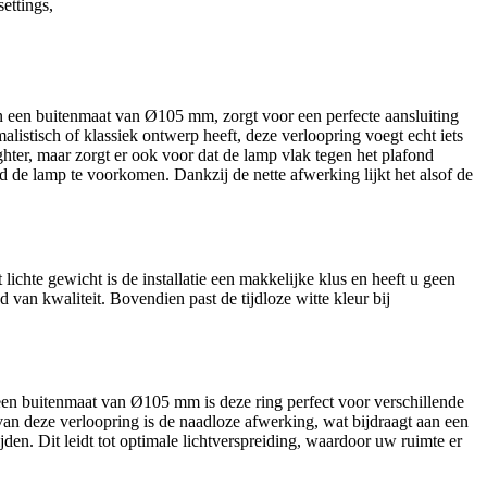
ettings,
en een buitenmaat van Ø105 mm, zorgt voor een perfecte aansluiting
malistisch of klassiek ontwerp heeft, deze verloopring voegt echt iets
ghter, maar zorgt er ook voor dat de lamp vlak tegen het plafond
 de lamp te voorkomen. Dankzij de nette afwerking lijkt het alsof de
lichte gewicht is de installatie een makkelijke klus en heeft u geen
van kwaliteit. Bovendien past de tijdloze witte kleur bij
en buitenmaat van Ø105 mm is deze ring perfect voor verschillende
van deze verloopring is de naadloze afwerking, wat bijdraagt aan een
den. Dit leidt tot optimale lichtverspreiding, waardoor uw ruimte er