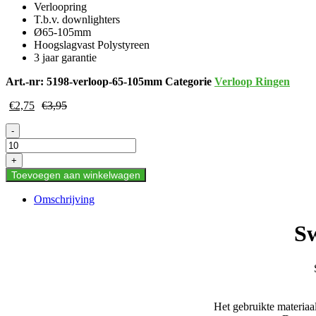
Verloopring
T.b.v. downlighters
Ø65-105mm
Hoogslagvast Polystyreen
3 jaar garantie
Art.-nr:
5198-verloop-65-105mm
Categorie
Verloop Ringen
€
2,75
€
3,95
Swinckels
-
Verloop-
Ringen
+
65-
Toevoegen aan winkelwagen
105mm
aantal
Omschrijving
Sw
Het gebruikte materiaal