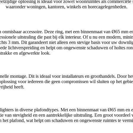
elzijdige oplossing is ideaal voor zowel woonruimtes als commerciële s
waaronder woningen, kantoren, winkels en horecagelegenheden.
g een onmisbaar accessoire. Deze ring, met een binnenmaat van Ø65 mm 
ssionele uitstraling die past bij elk interieur. Of u nu een modern, mini
echts 3 mm. Dit garandeert niet alleen een stevige basis voor uw downli
oede lichtverspreiding en helpt om ongewenste schaduwen of holtes rond
strakke en afgewerkte look.
lle montage. Dit is ideaal voor installateurs en groothandels. Door het 
plossing voor iedereen die geen compromissen wil sluiten op het gebied 
ijheid heeft.
lighters in diverse plafondtypes. Met een binnenmaat van Ø65 mm en e
 van stevigheid en een aantrekkelijke uitstraling. Een groot voordeel 
gen het plafond, wat helpt om schaduwen en ongewenste ruimtes te vermij