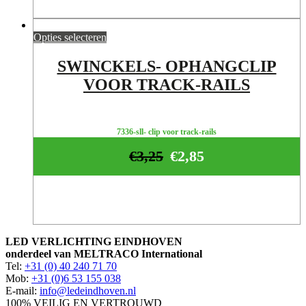
Opties selecteren
SWINCKELS- OPHANGCLIP
VOOR TRACK-RAILS
7336-sll- clip voor track-rails
€
3,25
€
2,85
LED VERLICHTING EINDHOVEN
onderdeel van MELTRACO International
Tel:
+31 (0) 40 240 71 70
Mob:
+31 (0)6 53 155 038
E-mail:
info@ledeindhoven.nl
100% VEILIG EN VERTROUWD