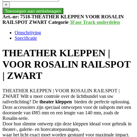
|
+
VOOR
Toevoegen aan winkelwagen
ROSALIN
Art.-nr:
7518-THEATHER KLEPPEN VOOR ROSALIN
RAILSPOT
RAILSPOT ZWART
Categorie
3Fase Track onderdelen
|
ZWART
Omschrijving
aantal
Specificatie
THEATHER KLEPPEN |
VOOR ROSALIN RAILSPOT
| ZWART
THEATHER KLEPPEN | VOOR ROSALIN RAILSPOT |
ZWART Wilt u meer controle over de lichtbundel van uw
railverlichting? De
theater kleppen
bieden de perfecte oplossing.
Deze accessoires zijn speciaal ontworpen voor de railspots met een
doorsnede van Ø85 mm en een lengte van 140 mm, zoals de
Rosalin-serie.
Door hun slimme ontwerp zijn deze kleppen ideaal voor gebruik in
theater-, galerie- en horecatoepassingen,
waar het licht exact moet worden gestuurd voor maximale impact.