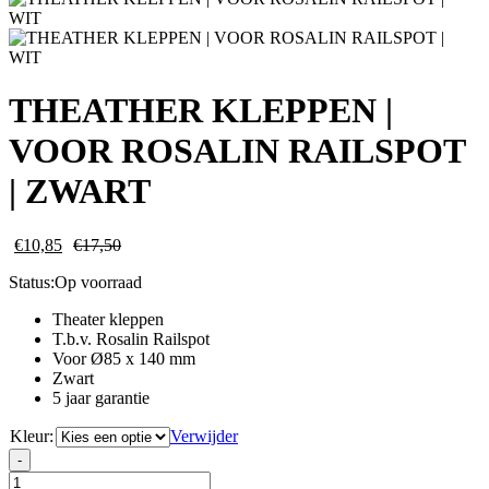
THEATHER KLEPPEN |
VOOR ROSALIN RAILSPOT
| ZWART
€
10,85
€
17,50
Status:
Op voorraad
Theater kleppen
T.b.v. Rosalin Railspot
Voor Ø85 x 140 mm
Zwart
5 jaar garantie
Kleur:
Verwijder
THEATHER
-
KLEPPEN