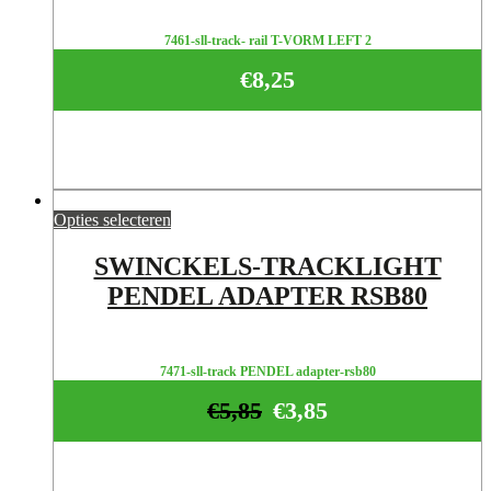
7461-sll-track- rail T-VORM LEFT 2
€
8,25
Opties selecteren
SWINCKELS-TRACKLIGHT
PENDEL ADAPTER RSB80
7471-sll-track PENDEL adapter-rsb80
€
5,85
€
3,85