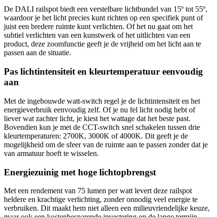
De DALI railspot biedt een verstelbare lichtbundel van 15º tot 55º,
waardoor je het licht precies kunt richten op een specifiek punt of
juist een bredere ruimte kunt verlichten. Of het nu gaat om het
subtiel verlichten van een kunstwerk of het uitlichten van een
product, deze zoomfunctie geeft je de vrijheid om het licht aan te
passen aan de situatie.
Pas lichtintensiteit en kleurtemperatuur eenvoudig
aan
Met de ingebouwde watt-switch regel je de lichtintensiteit en het
energieverbruik eenvoudig zelf. Of je nu fel licht nodig hebt of
liever wat zachter licht, je kiest het wattage dat het beste past.
Bovendien kun je met de CCT-switch snel schakelen tussen drie
kleurtemperaturen: 2700K, 3000K of 4000K. Dit geeft je de
mogelijkheid om de sfeer van de ruimte aan te passen zonder dat je
van armatuur hoeft te wisselen.
Energiezuinig met hoge lichtopbrengst
Met een rendement van 75 lumen per watt levert deze railspot
heldere en krachtige verlichting, zonder onnodig veel energie te
verbruiken. Dit maakt hem niet alleen een milieuvriendelijke keuze,
maar ook een kostenbesparende investering op de lange termijn.