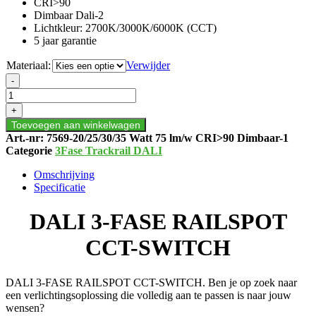
CRI>90
Dimbaar Dali-2
Lichtkleur: 2700K/3000K/6000K (CCT)
5 jaar garantie
Materiaal:
Verwijder
DALI
-
3-
FASE
+
RAILSPOT
Toevoegen aan winkelwagen
CCT-
Art.-nr:
7569-20/25/30/35 Watt 75 lm/w CRI>90 Dimbaar-1
SWITCH
Categorie
3Fase Trackrail DALI
aantal
Omschrijving
Specificatie
DALI 3-FASE RAILSPOT
CCT-SWITCH
DALI 3-FASE RAILSPOT CCT-SWITCH. Ben je op zoek naar
een verlichtingsoplossing die volledig aan te passen is naar jouw
wensen?