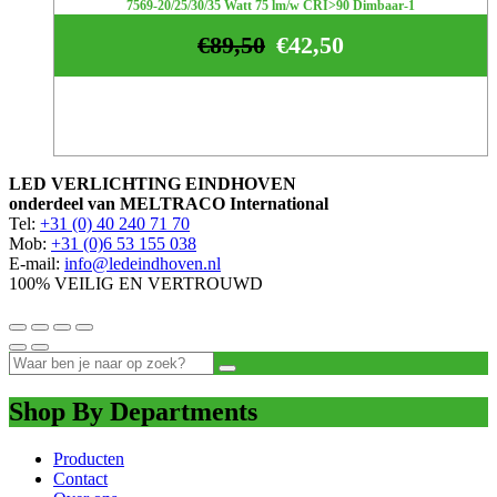
7569-20/25/30/35 Watt 75 lm/w CRI>90 Dimbaar-1
€
89,50
€
42,50
LED VERLICHTING EINDHOVEN
onderdeel van MELTRACO International
Tel:
+31 (0) 40 240 71 70
Mob:
+31 (0)6 53 155 038
E-mail:
info@ledeindhoven.nl
100% VEILIG EN VERTROUWD
Shop By Departments
Producten
Contact