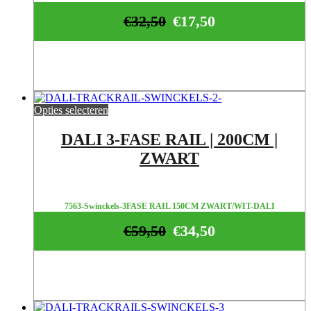
€
32,50
€
17,50
Opties selecteren
DALI 3-FASE RAIL | 200CM |
ZWART
7563-Swinckels-3FASE RAIL 150CM ZWART/WIT-DALI
€
59,50
€
34,50