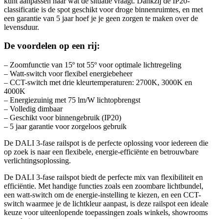
kunt aanpassen naar wat de situatie vraagt. Dankzij de IP20-
classificatie is de spot geschikt voor droge binnenruimtes, en met
een garantie van 5 jaar hoef je je geen zorgen te maken over de
levensduur.
De voordelen op een rij:
– Zoomfunctie van 15º tot 55º voor optimale lichtregeling
– Watt-switch voor flexibel energiebeheer
– CCT-switch met drie kleurtemperaturen: 2700K, 3000K en
4000K
– Energiezuinig met 75 lm/W lichtopbrengst
– Volledig dimbaar
– Geschikt voor binnengebruik (IP20)
– 5 jaar garantie voor zorgeloos gebruik
De DALI 3-fase railspot is de perfecte oplossing voor iedereen die
op zoek is naar een flexibele, energie-efficiënte en betrouwbare
verlichtingsoplossing.
De DALI 3-fase railspot biedt de perfecte mix van flexibiliteit en
efficiëntie. Met handige functies zoals een zoombare lichtbundel,
een watt-switch om de energie-instelling te kiezen, en een CCT-
switch waarmee je de lichtkleur aanpast, is deze railspot een ideale
keuze voor uiteenlopende toepassingen zoals winkels, showrooms