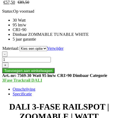
€
57,50
€
89,50
Status:
Op voorraad
30 Watt
95 lm/w
CRI>90
Dimbaar ZOMMABLE TUNABLE WHITE
5 jaar garantie
Materiaal:
Verwijder
DALI
-
3-
FASE
+
RAILSPOT
Toevoegen aan winkelwagen
ZOOMABLE
Art.-nr:
7569-30 Watt 95 lm/w CRI>90 Dimbaar
Categorie
CCT-
3Fase Trackrail DALI
SWITCH
ZWART/WIT
Omschrijving
aantal
Specificatie
DALI 3-FASE RAILSPOT |
ZOOMABLE | WATT