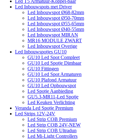
Led T5 Armatuur-Koppel-baar
Led Inbouwspots met Driver
Led Inbouwspot Ø68-82mm
Led Inbouwspot Ø50-70mm
Led Inbouwspot Ø55-65mm
Led Inbouwspot Ø40-55mm
Led Inbouwspot MIRAN
MR16 MODULE ZWART
Led Inbouwspot Overige
Led Inbouwspotjes GU10
GU10 Led Spot Compleet
GU10 Led Spotje Dimbaar
GU10 Fittingen
GU10 Led Spot Armaturen
GU10 Plafond Armatuur
GU10 Led Opbouwspot
Led Spotje Aanbieding
GU5.3-MR11-Led Spotje
Led Keuken Verlichting
Veranda Led Spotje Premium
Led Strips 12V-24V
Led Strip COB Premium
Led Strip COB 24V-NEW
Led Strip COB Ultradun
Led Mi-Light Controllers