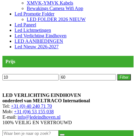
XMVK-YMVK Kabels
Bewakings Camera Wifi App
Led Promotie Folder
LED FOLDER 2026 NIEUW
Led Paneel
Led Lichtmetingen
Led Verlichting Eindhoven
LED AANBIEDINGEN
Led Nieuw 2026-2027
Prijs
Min.
Max.
Filter
prijs
prijs
LED VERLICHTING EINDHOVEN
onderdeel van MELTRACO International
Tel:
+31 (0) 40 240 71 70
Mob:
+31 (0)6 53 155 038
E-mail:
info@ledeindhoven.nl
100% VEILIG EN VERTROUWD