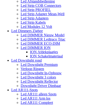
Led Afstandsbediening
Led Strip COB Connectors
Led Strip PROFIEL
Led Strip Adapter Mean-Well
Led Strip Adapters
Led Strip Kabels
Led Modules 12 Volt
Led Dimmers Zigbee
Led DIMMER Nieuw Model
Led DIMMER Ledtraco Triac
Led DIMMER ECO-DIM
Led DIMMER ION
ION Afdekplaatjes
ION Schakelmateriaal
Led Downlight rond
Led Downlight Premium
Verloop Ringen
Led Downlight In-Opbouw
Led Downlight 3 colors
Led Downlight Reflector
Downlight Driver Dimbaar
Led AR111-Spots
Led AR111 alleen Spots
Led AR111 Arm los
Led AR111 Compleet