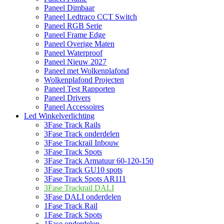
Paneel Dimbaar
Paneel Ledtraco CCT Switch
Paneel RGB Serie
Paneel Frame Edge
Paneel Overige Maten
Paneel Waterproof
Paneel Nieuw 2027
Paneel met Wolkenplafond
Wolkenplafond Projecten
Paneel Test Rapporten
Paneel Drivers
Paneel Accessoires
Led Winkelverlichting
3Fase Track Rails
3Fase Track onderdelen
3Fase Trackrail Inbouw
3Fase Track Spots
3Fase Track Armatuur 60-120-150
3Fase Track GU10 spots
3Fase Track Spots AR111
3Fase Trackrail DALI
3Fase DALI onderdelen
1Fase Track Rail
1Fase Track Spots
1Fase onderdelen