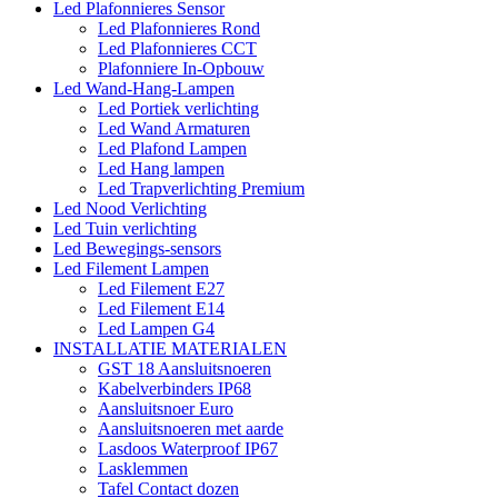
Led Plafonnieres Sensor
Led Plafonnieres Rond
Led Plafonnieres CCT
Plafonniere In-Opbouw
Led Wand-Hang-Lampen
Led Portiek verlichting
Led Wand Armaturen
Led Plafond Lampen
Led Hang lampen
Led Trapverlichting Premium
Led Nood Verlichting
Led Tuin verlichting
Led Bewegings-sensors
Led Filement Lampen
Led Filement E27
Led Filement E14
Led Lampen G4
INSTALLATIE MATERIALEN
GST 18 Aansluitsnoeren
Kabelverbinders IP68
Aansluitsnoer Euro
Aansluitsnoeren met aarde
Lasdoos Waterproof IP67
Lasklemmen
Tafel Contact dozen