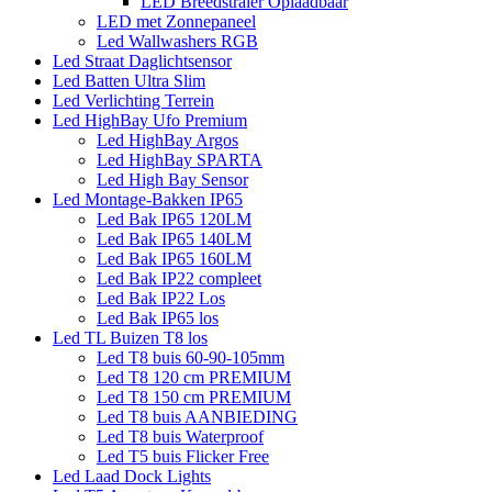
LED Breedstraler Oplaadbaar
LED met Zonnepaneel
Led Wallwashers RGB
Led Straat Daglichtsensor
Led Batten Ultra Slim
Led Verlichting Terrein
Led HighBay Ufo Premium
Led HighBay Argos
Led HighBay SPARTA
Led High Bay Sensor
Led Montage-Bakken IP65
Led Bak IP65 120LM
Led Bak IP65 140LM
Led Bak IP65 160LM
Led Bak IP22 compleet
Led Bak IP22 Los
Led Bak IP65 los
Led TL Buizen T8 los
Led T8 buis 60-90-105mm
Led T8 120 cm PREMIUM
Led T8 150 cm PREMIUM
Led T8 buis AANBIEDING
Led T8 buis Waterproof
Led T5 buis Flicker Free
Led Laad Dock Lights