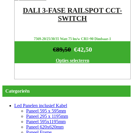
DALI 3-FASE RAILSPOT CCT-
SWITCH
7569-20/25/30/35 Watt 75 lm/w CRI>90 Dimbaar-1
€
89,50
€
42,50
Opties selecteren
Categorieën
Led Panelen inclusief Kabel
Paneel 595 x 595mm
Paneel 295 x 1195mm
Paneel 595x1195mm
Paneel 620x620mm
Paneel Frame